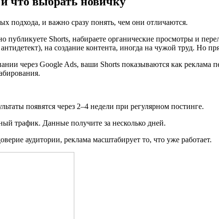
 и что выбрать новичку
ых подхода, и важно сразу понять, чем они отличаются.
рно публикуете Shorts, набираете органические просмотры и пер
антидетект), на создание контента, иногда на чужой труд. Но пр
ании через Google Ads, ваши Shorts показываются как реклама п
абирования.
ультаты появятся через 2–4 недели при регулярном постинге.
тный трафик. Данные получите за несколько дней.
оверие аудитории, реклама масштабирует то, что уже работает.