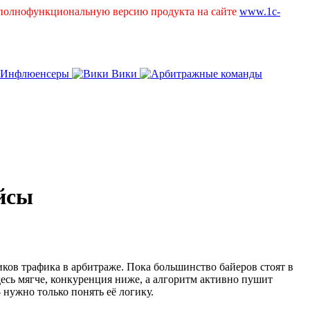
ь полнофункциональную версию продукта на сайте
www.1c-
Инфлюенсеры
Вики
ейсы
иков трафика в арбитраже. Пока большинство байеров стоят в
десь мягче, конкуренция ниже, а алгоритм активно пушит
 нужно только понять её логику.