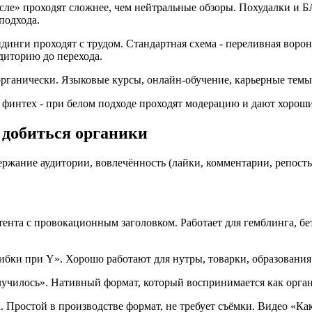
сле» проходят сложнее, чем нейтральные обзоры. Похудалки и Б
подхода.
динги проходят с трудом. Стандартная схема - переливная ворон
диторию до перехода.
ганически. Языковые курсы, онлайн-обучение, карьерные темы -
 финтех - при белом подходе проходят модерацию и дают хоро
 добиться органики
ержание аудитории, вовлечённость (лайки, комментарии, репосты
ента с провокационным заголовком. Работает для гемблинга, бет
шибки при Y». Хорошо работают для нутры, товарки, образовани
лучилось». Нативный формат, который воспринимается как орган
. Простой в производстве формат, не требует съёмки. Видео «Как