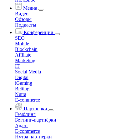
Медиа
Видео
Обзоры
Подкасты
Конференции
SEO
Mobile
Blockchain
Affiliate
Marketing
IT
Social Media
Digital
iGaming
Betting
Nutra
E-commerce
Партнерки
Гемблинг
Беттинг-партнёрки
Адалт
E-commerce
Нутра партнерки