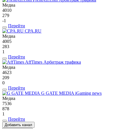
Медиа
4010
279
-1
Перейти
CPA.RU
Медиа
4005
283
1
Перейти
AffTimes
Арбитраж трафика
Медиа
4623
209
0
Перейти
G GATE MEDIA
iGaming news
Медиа
7536
878
1
Перейти
Добавить канал