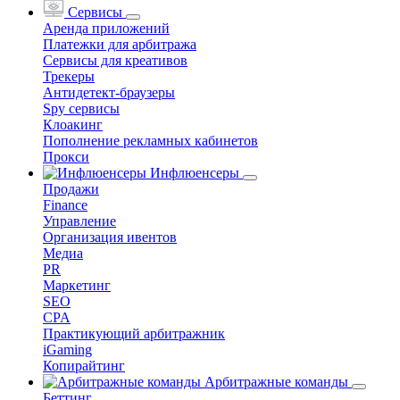
Сервисы
Аренда приложений
Платежки для арбитража
Сервисы для креативов
Трекеры
Антидетект-браузеры
Spy сервисы
Клоакинг
Пополнение рекламных кабинетов
Прокси
Инфлюенсеры
Продажи
Finance
Управление
Организация ивентов
Медиа
PR
Маркетинг
SEO
CPA
Практикующий арбитражник
iGaming
Копирайтинг
Арбитражные команды
Беттинг