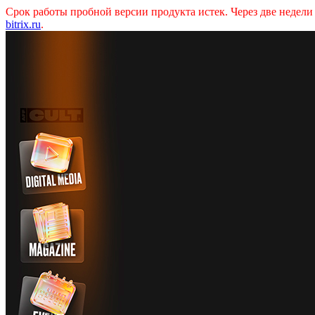
Срок работы пробной версии продукта истек. Через две недел
bitrix.ru
.