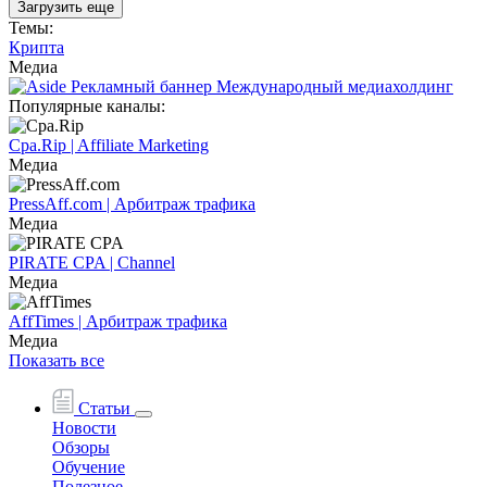
Загрузить еще
Темы:
Крипта
Медиа
Популярные каналы:
Cpa.Rip | Affiliate Marketing
Медиа
PressAff.com | Арбитраж трафика
Медиа
PIRATE CPA | Channel
Медиа
AffTimes | Арбитраж трафика
Медиа
Показать все
Статьи
Новости
Обзоры
Обучение
Полезное