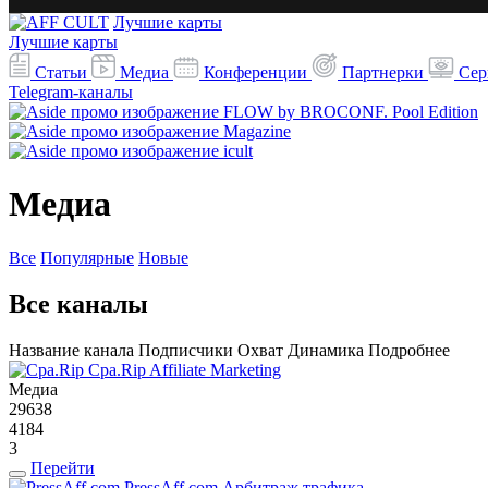
Лучшие карты
Лучшие карты
Статьи
Медиа
Конференции
Партнерки
Сер
Telegram-каналы
Медиа
Все
Популярные
Новые
Все каналы
Название канала
Подписчики
Охват
Динамика
Подробнее
Cpa.Rip
Affiliate Marketing
Медиа
29638
4184
3
Перейти
PressAff.com
Арбитраж трафика