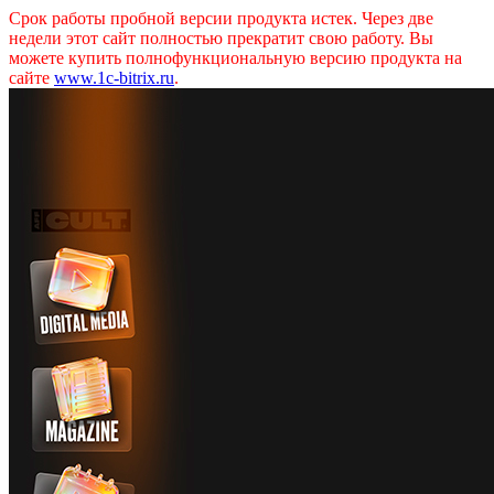
Срок работы пробной версии продукта истек. Через две
недели этот сайт полностью прекратит свою работу. Вы
можете купить полнофункциональную версию продукта на
сайте
www.1c-bitrix.ru
.