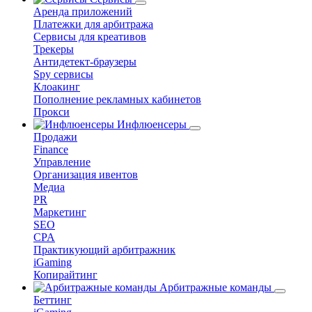
Аренда приложений
Платежки для арбитража
Сервисы для креативов
Трекеры
Антидетект-браузеры
Spy сервисы
Клоакинг
Пополнение рекламных кабинетов
Прокси
Инфлюенсеры
Продажи
Finance
Управление
Организация ивентов
Медиа
PR
Маркетинг
SEO
CPA
Практикующий арбитражник
iGaming
Копирайтинг
Арбитражные команды
Беттинг