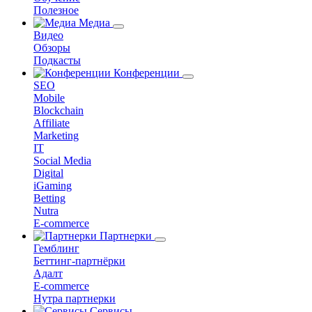
Полезное
Медиа
Видео
Обзоры
Подкасты
Конференции
SEO
Mobile
Blockchain
Affiliate
Marketing
IT
Social Media
Digital
iGaming
Betting
Nutra
E-commerce
Партнерки
Гемблинг
Беттинг-партнёрки
Адалт
E-commerce
Нутра партнерки
Сервисы