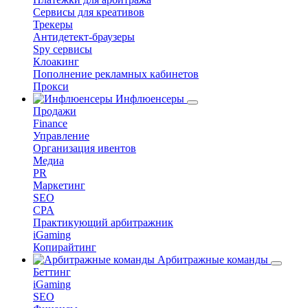
Сервисы для креативов
Трекеры
Антидетект-браузеры
Spy сервисы
Клоакинг
Пополнение рекламных кабинетов
Прокси
Инфлюенсеры
Продажи
Finance
Управление
Организация ивентов
Медиа
PR
Маркетинг
SEO
CPA
Практикующий арбитражник
iGaming
Копирайтинг
Арбитражные команды
Беттинг
iGaming
SEO