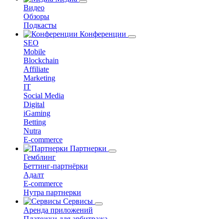
Видео
Обзоры
Подкасты
Конференции
SEO
Mobile
Blockchain
Affiliate
Marketing
IT
Social Media
Digital
iGaming
Betting
Nutra
E-commerce
Партнерки
Гемблинг
Беттинг-партнёрки
Адалт
E-commerce
Нутра партнерки
Сервисы
Аренда приложений
Платежки для арбитража