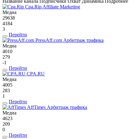
Название канала
Подписчики
Охват
Динамика
Подробнее
Cpa.Rip
Affiliate Marketing
Медиа
29638
4184
3
Перейти
PressAff.com
Арбитраж трафика
Медиа
4010
279
-1
Перейти
CPA.RU
Медиа
4005
283
1
Перейти
AffTimes
Арбитраж трафика
Медиа
4623
209
0
Перейти