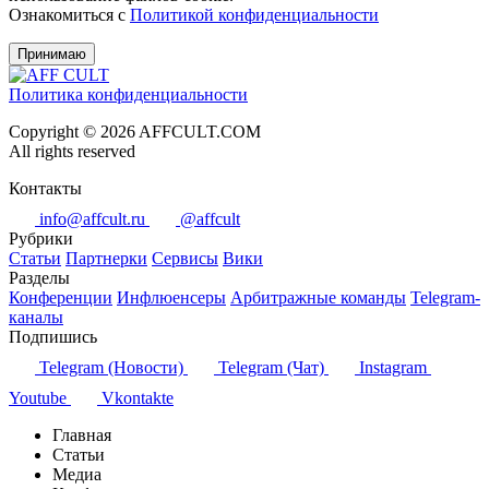
Ознакомиться с
Политикой конфиденциальности
Принимаю
Политика конфиденциальности
Copyright © 2026 AFFCULT.COM
All rights reserved
Контакты
info@affcult.ru
@affcult
Рубрики
Статьи
Партнерки
Сервисы
Вики
Разделы
Конференции
Инфлюенсеры
Арбитражные команды
Telegram-
каналы
Подпишись
Telegram (Новости)
Telegram (Чат)
Instagram
Youtube
Vkontakte
Главная
Статьи
Медиа