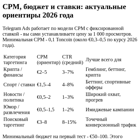
CPM, бюджет и ставки: актуальные
ориентиры 2026 года
Telegram Ads работает по модели CPM с фиксированной
ставкой - вы сами устанавливаете цену за 1 000 просмотров.
Минимальная CPM - 0,1 Toncoin (около €0,3–0,5 по курсу 2026
года).
Категория
CPM
CTR
Лучше всего для
таргетинга
(ориентир)
(средний)
Крипта /
Гемблинг, беттинг,
€2–5
3–7%
финансы
крипта
Беттинг, спортивные
Спорт / ставки
€1,5–4
4–8%
офферы
Новости /
Широкий охват,
€0,5–2
1–3%
политика
прогрев
Юмор /
€0,5–1,5
1–2%
Имиджевые кампании
развлечения
Поисковый
Точечный
€3–8
8–15%
таргетинг
конверсионный трафик
Минимальный бюджет на первый тест - €50–100. Этого