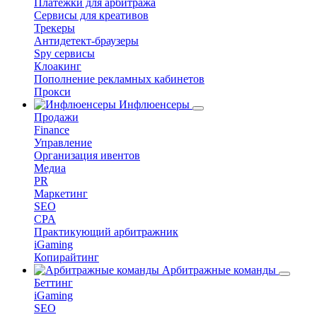
Платежки для арбитража
Сервисы для креативов
Трекеры
Антидетект-браузеры
Spy сервисы
Клоакинг
Пополнение рекламных кабинетов
Прокси
Инфлюенсеры
Продажи
Finance
Управление
Организация ивентов
Медиа
PR
Маркетинг
SEO
CPA
Практикующий арбитражник
iGaming
Копирайтинг
Арбитражные команды
Беттинг
iGaming
SEO