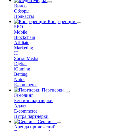
Медиа
Видео
Обзоры
Подкасты
Конференции
SEO
Mobile
Blockchain
Affiliate
Marketing
IT
Social Media
Digital
iGaming
Betting
Nutra
E-commerce
Партнерки
Гемблинг
Беттинг-партнёрки
Адалт
E-commerce
Нутра партнерки
Сервисы
Аренда приложений