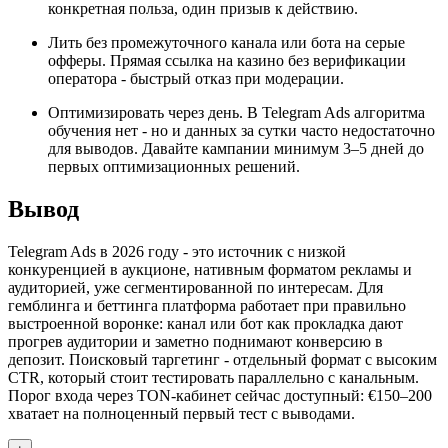
конкретная польза, один призыв к действию.
Лить без промежуточного канала или бота на серые
офферы. Прямая ссылка на казино без верификации
оператора - быстрый отказ при модерации.
Оптимизировать через день. В Telegram Ads алгоритма
обучения нет - но и данных за сутки часто недостаточно
для выводов. Давайте кампании минимум 3–5 дней до
первых оптимизационных решений.
Вывод
Telegram Ads в 2026 году - это источник с низкой
конкуренцией в аукционе, нативным форматом рекламы и
аудиторией, уже сегментированной по интересам. Для
гемблинга и беттинга платформа работает при правильно
выстроенной воронке: канал или бот как прокладка дают
прогрев аудитории и заметно поднимают конверсию в
депозит. Поисковый таргетинг - отдельный формат с высоким
CTR, который стоит тестировать параллельно с канальным.
Порог входа через TON-кабинет сейчас доступный: €150–200
хватает на полноценный первый тест с выводами.