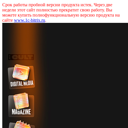
Срок работы пробной версии продукта истек. Через две
недели этот сайт полностью прекратит свою работу. Вы
можете купить полнофункциональную версию продукта на
сайте
www.1c-bitrix.ru
.