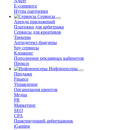
Адалт
E-commerce
Нутра партнерки
Сервисы
Аренда приложений
Платежки для арбитража
Сервисы для креативов
Трекеры
Антидетект-браузеры
Spy сервисы
Клоакинг
Пополнение рекламных кабинетов
Прокси
Инфлюенсеры
Продажи
Finance
Управление
Организация ивентов
Медиа
PR
Маркетинг
SEO
CPA
Практикующий арбитражник
iGaming