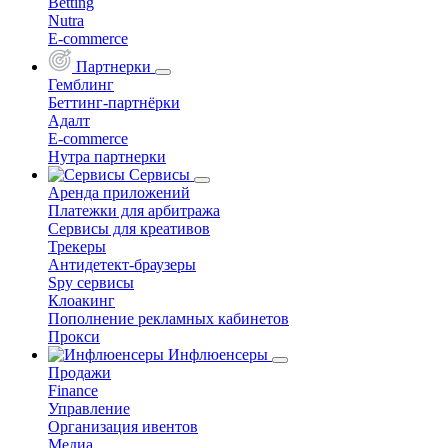
Betting
Nutra
E-commerce
Партнерки
Гемблинг
Беттинг-партнёрки
Адалт
E-commerce
Нутра партнерки
Сервисы
Аренда приложений
Платежки для арбитража
Сервисы для креативов
Трекеры
Антидетект-браузеры
Spy сервисы
Клоакинг
Пополнение рекламных кабинетов
Прокси
Инфлюенсеры
Продажи
Finance
Управление
Организация ивентов
Медиа