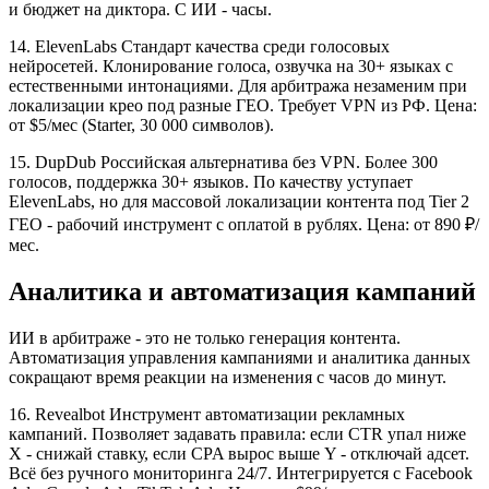
и бюджет на диктора. С ИИ - часы.
14. ElevenLabs Стандарт качества среди голосовых
нейросетей. Клонирование голоса, озвучка на 30+ языках с
естественными интонациями. Для арбитража незаменим при
локализации крео под разные ГЕО. Требует VPN из РФ. Цена:
от $5/мес (Starter, 30 000 символов).
15. DupDub Российская альтернатива без VPN. Более 300
голосов, поддержка 30+ языков. По качеству уступает
ElevenLabs, но для массовой локализации контента под Tier 2
ГЕО - рабочий инструмент с оплатой в рублях. Цена: от 890 ₽/
мес.
Аналитика и автоматизация кампаний
ИИ в арбитраже - это не только генерация контента.
Автоматизация управления кампаниями и аналитика данных
сокращают время реакции на изменения с часов до минут.
16. Revealbot Инструмент автоматизации рекламных
кампаний. Позволяет задавать правила: если CTR упал ниже
X - снижай ставку, если CPA вырос выше Y - отключай адсет.
Всё без ручного мониторинга 24/7. Интегрируется с Facebook