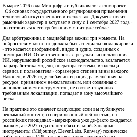
В марте 2026 года Минцифры опубликовало законопроект
«Об основах государственного регулирования применения
технологий искусственного интеллекта». Документ носит
рамочный характер и вступает в силу с 1 сентября 2027 года -
но готовиться к его требованиям стоит уже сейчас.
Для арбитражника и медиабайера важны три момента. На
нейросетевом контенте должна быть специальная маркировка
- это касается изображений, видео и аудио, созданных с
помощью ИИ. Ответственность за результат использования
ИИ, нарушающий российское законодательство, возлагается
на разработчика модели, оператора системы, владельца
сервиса и пользователя - соразмерно степени вины каждого.
Наконец, в 2026 году любая интеграция, размещённая на
ресурсе, признанном нежелательным, или созданная с
использованием инструментов, не соответствующих
требованиям локализации, попадает в зону высочайшего
риска.
На практике это означает следующее: если вы публикуете
рекламный контент, сгенерированный нейросетью, на
российских площадках - маркировка уже де-факто ожидается
рынком, а с 2027 года станет обязательной. Западные
инструменты (Midjourney, ElevenLabs, Runway) технически
работают через VPN, но контент, произведённый с их