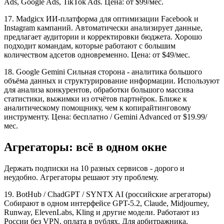
Ads, Google Ads, TikTok Ads. Цена: от $99/мес.
17. Madgicx ИИ-платформа для оптимизации Facebook и
Instagram кампаний. Автоматически анализирует данные,
предлагает аудитории и корректировки бюджета. Хорошо
подходит командам, которые работают с большим
количеством адсетов одновременно. Цена: от $49/мес.
18. Google Gemini Сильная сторона - аналитика большого
объёма данных и структурирование информации. Используют
для анализа конкурентов, обработки большого массива
статистики, выжимки из отчётов партнёрок. Ближе к
аналитическому помощнику, чем к копирайтинговому
инструменту. Цена: бесплатно / Gemini Advanced от $19.99/
мес.
Агрегаторы: всё в одном окне
Держать подписки на 10 разных сервисов - дорого и
неудобно. Агрегаторы решают эту проблему.
19. BotHub / ChadGPT / SYNTX AI (российские агрегаторы)
Собирают в одном интерфейсе GPT-5.2, Claude, Midjourney,
Runway, ElevenLabs, Kling и другие модели. Работают из
России без VPN, оплата в рублях. Для арбитражника,