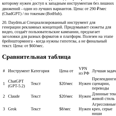
которому нужен доступ к западным инструментам без лишних
движений - один из лучших вариантов. Цена: от 290 ₽/мес
(ChadGPT) / по токенам (BotHub).
20. Daydrm.ai Специализированный инструмент для
генерации рекламных концепций. Придумывает сюжеты для
видео, создаёт пользовательские кампании, предлагает
заголовки для разных форматов и платформ. Полезен на этапе
брейншторминга - когда нужны гипотезы, а не финальный
текст. Цена: от $60/мес.
Сравнительная таблица
VPN
#
Инструмент
Категория
Цена от
Лучшая задач
из РФ
Прелендинги
ChatGPT
1
Текст
$20/мес
Нужен
сценарии,
(GPT-5.2)
переводы
Длинные тек
2
Claude
Текст
$20/мес
Нужен
живой стиль
Агрессивные
3
Grok
Текст
$8/мес
Нужен
крео, серые
ниши