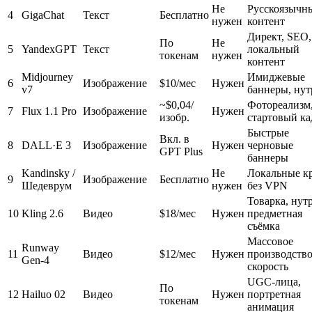
Не
Русскоязычн
4
GigaChat
Текст
Бесплатно
нужен
контент
Директ, SEO,
По
Не
5
YandexGPT
Текст
локальный
токенам
нужен
контент
Midjourney
Имиджевые
6
Изображение
$10/мес
Нужен
v7
баннеры, нут
~$0,04/
Фотореализм
7
Flux 1.1 Pro
Изображение
Нужен
изобр.
стартовый ка
Быстрые
Вкл. в
8
DALL·E 3
Изображение
Нужен
черновые
GPT Plus
баннеры
Kandinsky /
Не
Локальные к
9
Изображение
Бесплатно
Шедеврум
нужен
без VPN
Товарка, нутр
10
Kling 2.6
Видео
$18/мес
Нужен
предметная
съёмка
Массовое
Runway
11
Видео
$12/мес
Нужен
производство
Gen-4
скорость
UGC-лица,
По
12
Hailuo 02
Видео
Нужен
портретная
токенам
анимация