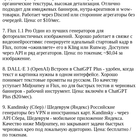
органические текстуры, высокая детализация. Отлично
подходит для имиджевых баннеров, нутра-креативов и wow-
товарки. Работает через Discord или сторонние агрегаторы без
очередей. Цена: от $10/мес.
7. Flux 1.1 Pro Один из лучших генераторов для
фотореалистичных изображений. Хорошо работает в связке с
видеонейросетями: генерируете идеальный стартовый кадр в
Flux, потом «оживляете» его в Kling или Runway. Доступен
через API и ряд агрегаторов. Цена: по токенам; ~$0,04 за
изображение.
8. DALL·E 3 (OpenAI) Встроен в ChatGPT Plus - удобен, когда
текст и картинка нужны в одном интерфейсе. Хорошо
понимает текстовые промпты на русском. По качеству
уступает Midjourney и Flux, но для быстрых тестов и черновых
баннеров - рабочий инструмент. Цена: включён в ChatGPT
Plus ($20/мес).
9. Kandinsky (Сбер) / Шедеврум (Яндекс) Российские
генераторы без VPN и иностранных карт. Kandinsky - через
API Сбера, Шедеврум - мобильное приложение Яндекса.
Качество ниже Midjourney, но закрывают задачи быстрых
черновых крео под локальную аудиторию. Цена: бесплатно /
по токенам.