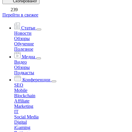
Скопировано!
239
Перейти в свежее
Статьи
Новости
Обзоры
Обучение
Полезное
Медиа
Видео
Обзоры
Подкасты
Конференции
SEO
Mobile
Blockchain
Affiliate
Marketing
IT
Social Media
Digital
iGaming