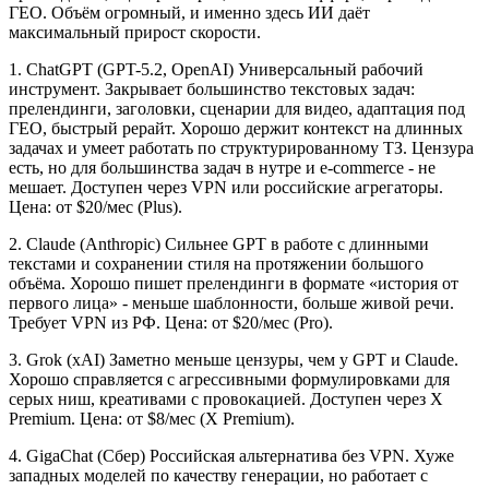
ГЕО. Объём огромный, и именно здесь ИИ даёт
максимальный прирост скорости.
1. ChatGPT (GPT-5.2, OpenAI) Универсальный рабочий
инструмент. Закрывает большинство текстовых задач:
прелендинги, заголовки, сценарии для видео, адаптация под
ГЕО, быстрый рерайт. Хорошо держит контекст на длинных
задачах и умеет работать по структурированному ТЗ. Цензура
есть, но для большинства задач в нутре и e-commerce - не
мешает. Доступен через VPN или российские агрегаторы.
Цена: от $20/мес (Plus).
2. Claude (Anthropic) Сильнее GPT в работе с длинными
текстами и сохранении стиля на протяжении большого
объёма. Хорошо пишет прелендинги в формате «история от
первого лица» - меньше шаблонности, больше живой речи.
Требует VPN из РФ. Цена: от $20/мес (Pro).
3. Grok (xAI) Заметно меньше цензуры, чем у GPT и Claude.
Хорошо справляется с агрессивными формулировками для
серых ниш, креативами с провокацией. Доступен через X
Premium. Цена: от $8/мес (X Premium).
4. GigaChat (Сбер) Российская альтернатива без VPN. Хуже
западных моделей по качеству генерации, но работает с