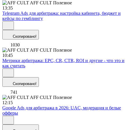
AFF CULT
Полезное
13:35
Telegram Ads для арбитража: настройка кабинета, бюджет и
кейсы по гемблингу
Скопировано!
1030
AFF CULT
Полезное
10:45
Метрики арбитража: EPC, CR, CTR, ROI и другие - что это и
как считать
Скопировано!
741
AFF CULT
Полезное
12:15
Google Ads для арбитража в 2026: UAC, модерация и белые
офферы