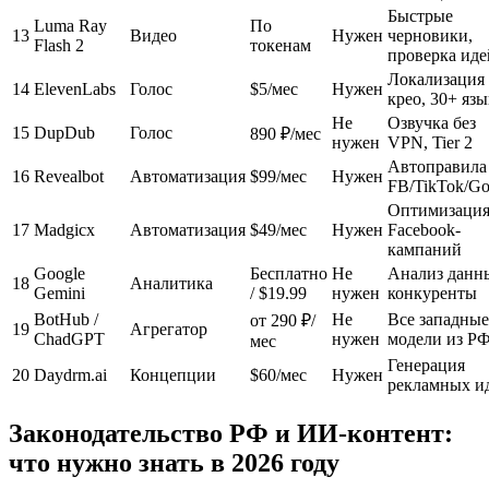
Быстрые
Luma Ray
По
13
Видео
Нужен
черновики,
Flash 2
токенам
проверка иде
Локализация
14
ElevenLabs
Голос
$5/мес
Нужен
крео, 30+ яз
Не
Озвучка без
15
DupDub
Голос
890 ₽/мес
нужен
VPN, Tier 2
Автоправила
16
Revealbot
Автоматизация
$99/мес
Нужен
FB/TikTok/Go
Оптимизаци
17
Madgicx
Автоматизация
$49/мес
Нужен
Facebook-
кампаний
Google
Бесплатно
Не
Анализ данн
18
Аналитика
Gemini
/ $19.99
нужен
конкуренты
BotHub /
Не
Все западные
от 290 ₽/
19
Агрегатор
ChadGPT
нужен
модели из Р
мес
Генерация
20
Daydrm.ai
Концепции
$60/мес
Нужен
рекламных и
Законодательство РФ и ИИ-контент:
что нужно знать в 2026 году