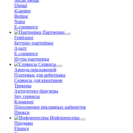
Social Media
Digital
iGaming
Betting
Nutra
E-commerce
Партнерки
Гемблинг
Беттинг-партнёрки
Адалт
E-commerce
Нутра партнерки
Сервисы
Аренда приложений
Платежки для арбитража
Сервисы для креативов
Трекеры
Антидетект-браузеры
Spy сервисы
Клоакинг
Пополнение рекламных кабинетов
Прокси
Инфлюенсеры
Продажи
Finance