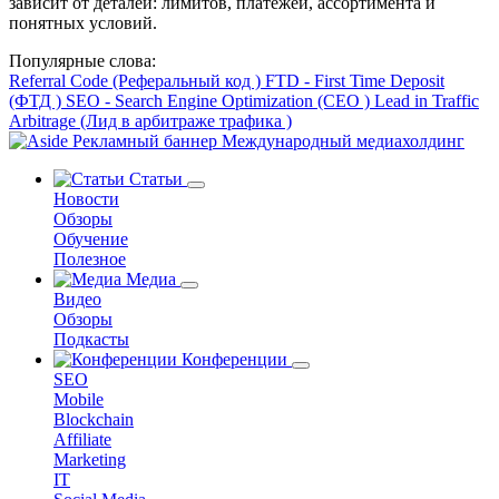
зависит от деталей: лимитов, платежей, ассортимента и
понятных условий.
Популярные слова:
Referral Code (Реферальный код )
FTD - First Time Deposit
(ФТД )
SEO - Search Engine Optimization (СЕО )
Lead in Traffic
Arbitrage (Лид в арбитраже трафика )
Статьи
Новости
Обзоры
Обучение
Полезное
Медиа
Видео
Обзоры
Подкасты
Конференции
SEO
Mobile
Blockchain
Affiliate
Marketing
IT