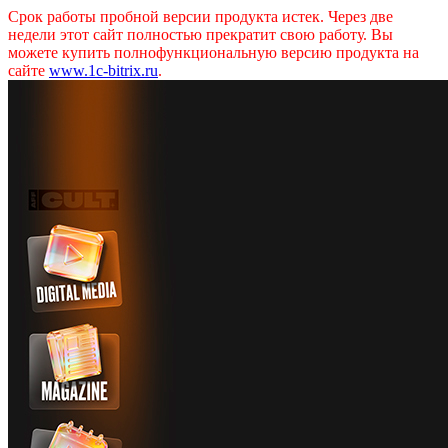
Срок работы пробной версии продукта истек. Через две
недели этот сайт полностью прекратит свою работу. Вы
можете купить полнофункциональную версию продукта на
сайте
www.1c-bitrix.ru
.