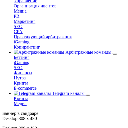
Управление
Организация ивентов
Медиа
PR
Маркетинг
SEO
CPA
Практикующий арбитражник
iGaming
Копирайтинг
Арбитражные команды
Беттинг
iGaming
SEO
Финансы
Нутра
Крипта
E-commerce
Telegram-каналы
Крипта
Медиа
Баннер в сайдбаре
Desktop 308 х 480