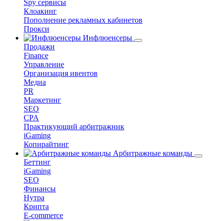
Spy сервисы
Клоакинг
Пополнение рекламных кабинетов
Прокси
Инфлюенсеры
Продажи
Finance
Управление
Организация ивентов
Медиа
PR
Маркетинг
SEO
CPA
Практикующий арбитражник
iGaming
Копирайтинг
Арбитражные команды
Беттинг
iGaming
SEO
Финансы
Нутра
Крипта
E-commerce