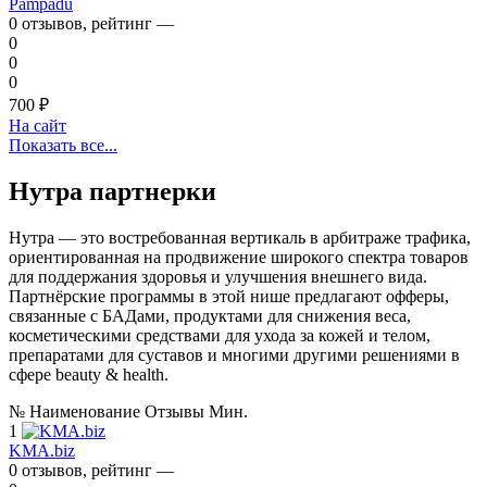
Pampadu
0 отзывов, рейтинг —
0
0
0
700 ₽
На сайт
Показать все...
Нутра партнерки
Нутра — это востребованная вертикаль в арбитраже трафика,
ориентированная на продвижение широкого спектра товаров
для поддержания здоровья и улучшения внешнего вида.
Партнёрские программы в этой нише предлагают офферы,
связанные с БАДами, продуктами для снижения веса,
косметическими средствами для ухода за кожей и телом,
препаратами для суставов и многими другими решениями в
сфере beauty & health.
№
Наименование
Отзывы
Мин.
1
KMA.biz
0 отзывов, рейтинг —