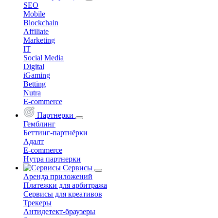
SEO
Mobile
Blockchain
Affiliate
Marketing
IT
Social Media
Digital
iGaming
Betting
Nutra
E-commerce
Партнерки
Гемблинг
Беттинг-партнёрки
Адалт
E-commerce
Нутра партнерки
Сервисы
Аренда приложений
Платежки для арбитража
Сервисы для креативов
Трекеры
Антидетект-браузеры