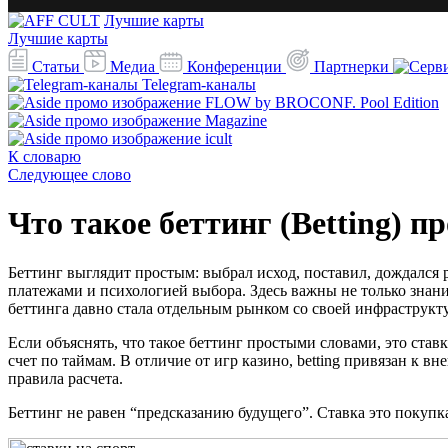
Лучшие карты
Лучшие карты
Статьи
Медиа
Конференции
Партнерки
Telegram-каналы
К словарю
Следующее слово
Что такое беттинг (Betting) 
Беттинг выглядит простым: выбрал исход, поставил, дождался 
платежами и психологией выбора. Здесь важны не только знани
беттинга давно стала отдельным рынком со своей инфраструкту
Если объяснять, что такое беттинг простыми словами, это ставк
счет по таймам. В отличие от игр казино, betting привязан к
правила расчета.
Беттинг не равен “предсказанию будущего”. Ставка это покупк