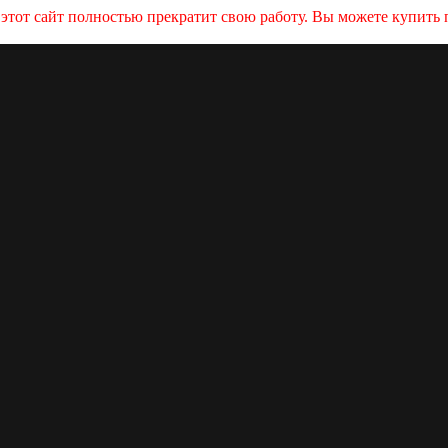
и этот сайт полностью прекратит свою работу. Вы можете купит