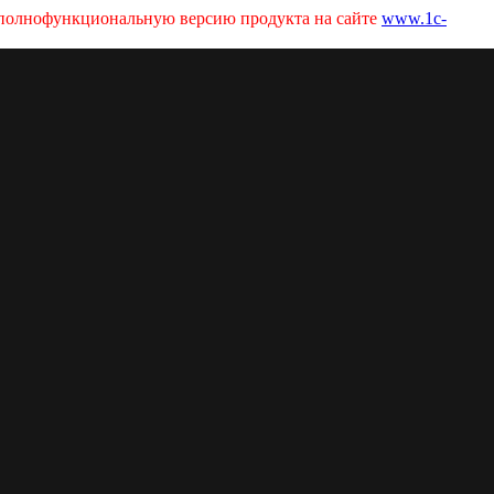
ь полнофункциональную версию продукта на сайте
www.1c-