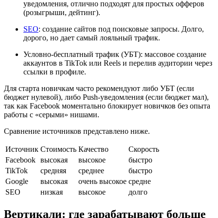
уведомления, отлично подходят для простых офферов
(розыгрыши, дейтинг).
SEO
: создание сайтов под поисковые запросы. Долго,
дорого, но дает самый лояльный трафик.
Условно-бесплатный трафик (УБТ): массовое создание
аккаунтов в TikTok или Reels и перелив аудитории через
ссылки в профиле.
Для старта новичкам часто рекомендуют либо УБТ (если
бюджет нулевой), либо Push-уведомления (если бюджет мал),
так как Facebook моментально блокирует новичков без опыта
работы с «серыми» нишами.
Сравнение источников представлено ниже.
Источник
Стоимость
Качество
Скорость
Facebook
высокая
высокое
быстро
TikTok
средняя
среднее
быстро
Google
высокая
очень высокое
средне
SEO
низкая
высокое
долго
Вертикали: где зарабатывают больше