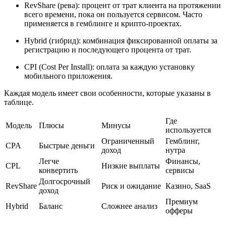
RevShare (рева): процент от трат клиента на протяжении
всего времени, пока он пользуется сервисом. Часто
применяется в гемблинге и крипто-проектах.
Hybrid (гибрид): комбинация фиксированной оплаты за
регистрацию и последующего процента от трат.
CPI (Cost Per Install): оплата за каждую установку
мобильного приложения.
Каждая модель имеет свои особенности, которые указаны в
таблице.
Где
Модель
Плюсы
Минусы
используется
Ограниченный
Гемблинг,
CPA
Быстрые деньги
доход
нутра
Легче
Финансы,
CPL
Низкие выплаты
конвертить
сервисы
Долгосрочный
RevShare
Риск и ожидание
Казино, SaaS
доход
Премиум
Hybrid
Баланс
Сложнее анализ
офферы