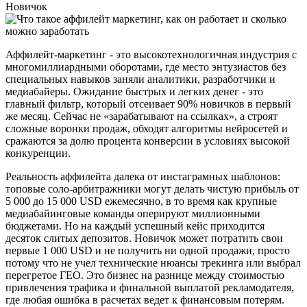
Новичок
Аффилейт-маркетинг - это высокотехнологичная индустрия с
многомиллиардными оборотами, где место энтузиастов без
специальных навыков заняли аналитики, разработчики и
медиабайеры. Ожидание быстрых и легких денег - это
главный фильтр, который отсеивает 90% новичков в первый
же месяц. Сейчас не «зарабатывают на ссылках», а строят
сложные воронки продаж, обходят алгоритмы нейросетей и
сражаются за долю процента конверсии в условиях высокой
конкуренции.
Реальность аффилейта далека от инстаграмных шаблонов:
топовые соло-арбитражники могут делать чистую прибыль от
5 000 до 15 000 USD ежемесячно, в то время как крупные
медиабайинговые команды оперируют миллионными
бюджетами. Но на каждый успешный кейс приходится
десяток слитых депозитов. Новичок может потратить свои
первые 1 000 USD и не получить ни одной продажи, просто
потому что не учел технические нюансы трекинга или выбрал
перегретое ГЕО. Это бизнес на разнице между стоимостью
привлечения трафика и финальной выплатой рекламодателя,
где любая ошибка в расчетах ведет к финансовым потерям.