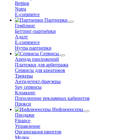
Betting
Nutra
E-commerce
Партнерки
Гемблинг
Беттинг-партнёрки
Адалт
E-commerce
Нутра партнерки
Сервисы
Аренда приложений
Платежки для арбитража
Сервисы для креативов
Трекеры
Антидетект-браузеры
Spy сервисы
Клоакинг
Пополнение рекламных кабинетов
Прокси
Инфлюенсеры
Продажи
Finance
Управление
Организация ивентов
Медиа