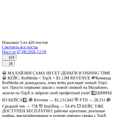
Показано 5 из 420 постов
Смотреть все посты
Пост от 07.08.2026 12:59
674
16
😀 МАЛАЙЗИЯ САМА НЕСЕТ ДЕНЬГИ В FISHING TIME
😀 КЕЙС: RoiMedia + TopX = $1.13M REVENUE 💸Команда
RoiMedia не дожидалась, пока вебы разглядят новый Тир2-
хит. Просто первыми зашли с новой связкой на Малайзию,
залили на TopX и забрали свой профитный улов! 1️⃣ЦИФРЫ
ИЗ КЕЙСА1️⃣ 🎁 Revenue — $1,131,843 👋 FTD — 28,311 🎁
Средний чек — 75$ 👋 Inst2Reg — 54.4% 💥 КЕЙС УЖЕ
ДОСТУПЕН БЕСПЛАТНО: рабочие креативы, реальные
цифры, масштабирование и почему именно связка с TopX