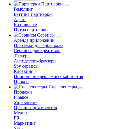
Партнерки
Гемблинг
Беттинг-партнёрки
Адалт
E-commerce
Нутра партнерки
Сервисы
Аренда приложений
Платежки для арбитража
Сервисы для креативов
Трекеры
Антидетект-браузеры
Spy сервисы
Клоакинг
Пополнение рекламных кабинетов
Прокси
Инфлюенсеры
Продажи
Finance
Управление
Организация ивентов
Медиа
PR
Маркетинг
SEO