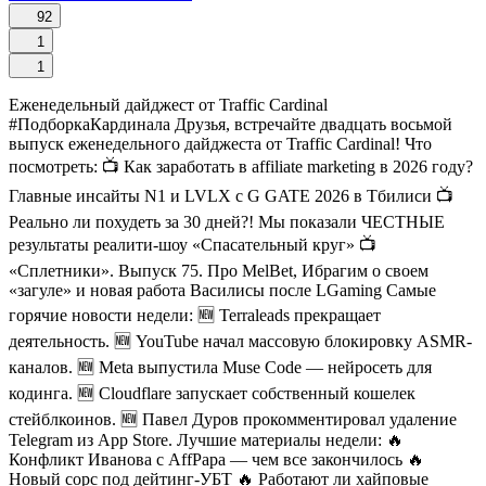
92
1
1
Еженедельный дайджест от Traffic Cardinal
#ПодборкаКардинала Друзья, встречайте двадцать восьмой
выпуск еженедельного дайджеста от Traffic Cardinal! Что
посмотреть: 📺 Как заработать в affiliate marketing в 2026 году?
Главные инсайты N1 и LVLX с G GATE 2026 в Тбилиси 📺
Реально ли похудеть за 30 дней?! Мы показали ЧЕСТНЫЕ
результаты реалити-шоу «Спасательный круг» 📺
«Сплетники». Выпуск 75. Про MelBet, Ибрагим о своем
«загуле» и новая работа Василисы после LGaming Самые
горячие новости недели: 🆕 Terraleads прекращает
деятельность. 🆕 YouTube начал массовую блокировку ASMR-
каналов. 🆕 Meta выпустила Muse Code — нейросеть для
кодинга. 🆕 Cloudflare запускает собственный кошелек
стейблкоинов. 🆕 Павел Дуров прокомментировал удаление
Telegram из App Store. Лучшие материалы недели: 🔥
Конфликт Иванова с AffPapa — чем все закончилось 🔥
Новый сорс под дейтинг-УБТ 🔥 Работают ли хайповые