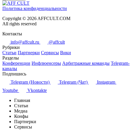
Политика конфиденциальности
Copyright © 2026 AFFCULT.COM
All rights reserved
Контакты
info@affcult.ru
@affcult
Рубрики
Статьи
Партнерки
Сервисы
Вики
Разделы
Конференции
Инфлюенсеры
Арбитражные команды
Telegram-
каналы
Подпишись
Telegram (Новости)
Telegram (Чат)
Instagram
Youtube
Vkontakte
Главная
Статьи
Медиа
Конфы
Партнерки
Сервисы