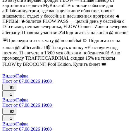
20 августа впервые пройдет FLOW — affiliate meetup от
карточного сервиса MyBrocard. Это новое событие для
affiliate-индустрии, где вас ждет живое общение, новые
знакомства, отдых у бассейна и насыщенная программа 🔥
ПРИЗЫ: 🔥билетов FLOW PASS — целый день у бассейна с
DJ-сетами, пенная вечеринка, FLOW Connect Zone и вечерняя
afterparty. Правила участия: ✍️Подписаться на канал @broconf
💬Присоединиться к чату @broconfchat ✏️ Подписаться на
канал @trafficcardinal 🔴Тыкнуть кнопку «Участвую» под
постом. 11 августа в 13:00 мск объявим победителей! А по
промокоду TRAFFICCARDINAL скидка 15% на тикеты
FLOW by BROCONF. Pool Edition. Купить билет 🎟️
Видео/Гифка
Пост от 07.08.2026 19:00
91
1
Видео/Гифка
Пост от 07.08.2026 19:00
92
1
Видео/Гифка
Пост от 07.08.2026 19:00