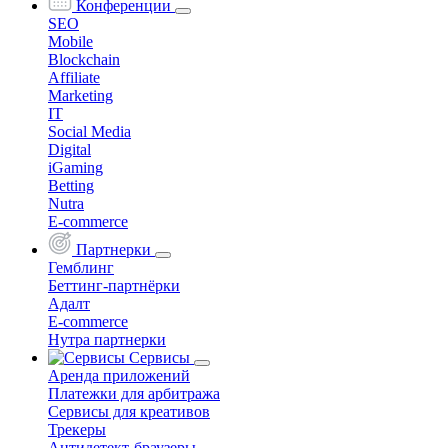
Конференции
SEO
Mobile
Blockchain
Affiliate
Marketing
IT
Social Media
Digital
iGaming
Betting
Nutra
E-commerce
Партнерки
Гемблинг
Беттинг-партнёрки
Адалт
E-commerce
Нутра партнерки
Сервисы
Аренда приложений
Платежки для арбитража
Сервисы для креативов
Трекеры
Антидетект-браузеры