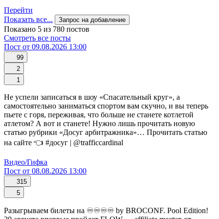
Перейти
Показать все...
Запрос на добавление
Показано 5 из 780 постов
Смотреть все посты
Пост от 09.08.2026 13:00
99
2
1
Не успели записаться в шоу «Спасательный круг», а
самостоятельно заниматься спортом вам скучно, и вы теперь
пьете с горя, переживая, что больше не станете котлетой
атлетом? А вот и станете! Нужно лишь прочитать новую
статью рубрики «Досуг арбитражника»… Прочитать статью
на сайте 👈 #досуг | @trafficcardinal
Видео/Гифка
Пост от 08.08.2026 13:00
315
5
Разыгрываем билеты на ♾️♾️♾️♾️ by BROCONF. Pool Edition!