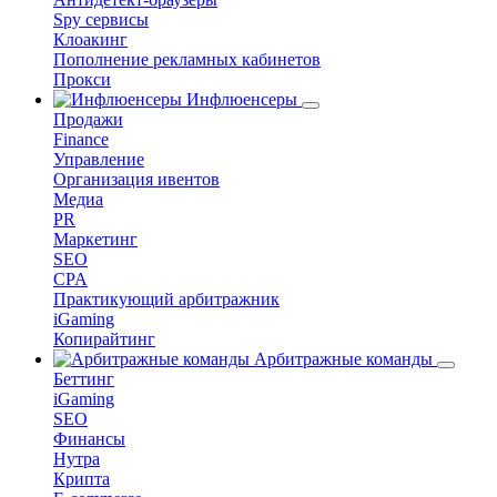
Spy сервисы
Клоакинг
Пополнение рекламных кабинетов
Прокси
Инфлюенсеры
Продажи
Finance
Управление
Организация ивентов
Медиа
PR
Маркетинг
SEO
CPA
Практикующий арбитражник
iGaming
Копирайтинг
Арбитражные команды
Беттинг
iGaming
SEO
Финансы
Нутра
Крипта