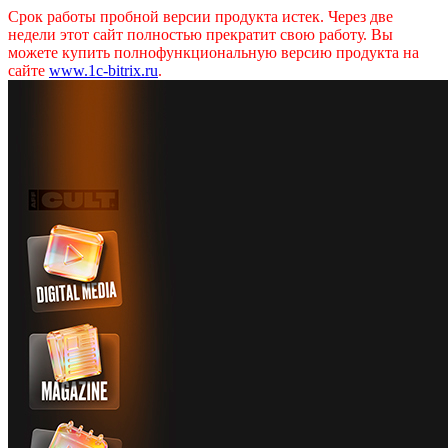
Срок работы пробной версии продукта истек. Через две
недели этот сайт полностью прекратит свою работу. Вы
можете купить полнофункциональную версию продукта на
сайте
www.1c-bitrix.ru
.