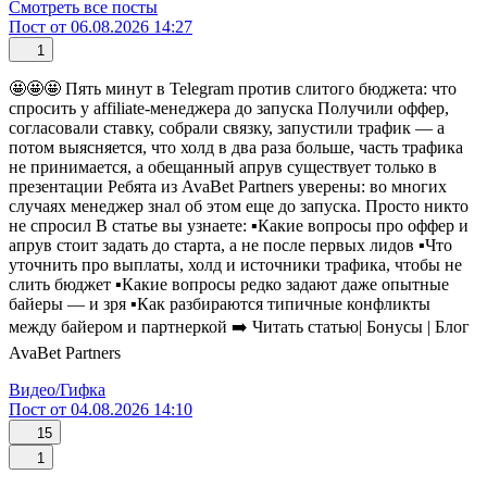
Смотреть все посты
Пост от 06.08.2026 14:27
1
🤩🤩🤩 Пять минут в Telegram против слитого бюджета: что
спросить у affiliate-менеджера до запуска Получили оффер,
согласовали ставку, собрали связку, запустили трафик — а
потом выясняется, что холд в два раза больше, часть трафика
не принимается, а обещанный апрув существует только в
презентации Ребята из AvaBet Partners уверены: во многих
случаях менеджер знал об этом еще до запуска. Просто никто
не спросил В статье вы узнаете: ▪️Какие вопросы про оффер и
апрув стоит задать до старта, а не после первых лидов ▪️Что
уточнить про выплаты, холд и источники трафика, чтобы не
слить бюджет ▪️Какие вопросы редко задают даже опытные
байеры — и зря ▪️Как разбираются типичные конфликты
между байером и партнеркой ➡️ Читать статью| Бонусы | Блог
AvaBet Partners
Видео/Гифка
Пост от 04.08.2026 14:10
15
1