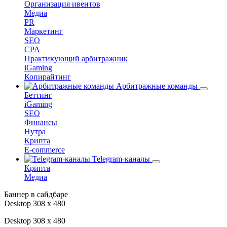
Организация ивентов
Медиа
PR
Маркетинг
SEO
CPA
Практикующий арбитражник
iGaming
Копирайтинг
Арбитражные команды
Беттинг
iGaming
SEO
Финансы
Нутра
Крипта
E-commerce
Telegram-каналы
Крипта
Медиа
Баннер в сайдбаре
Desktop 308 х 480
Desktop 308 х 480