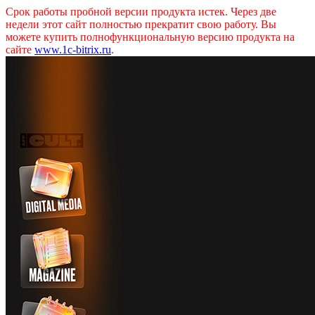
Срок работы пробной версии продукта истек. Через две
недели этот сайт полностью прекратит свою работу. Вы
можете купить полнофункциональную версию продукта на
сайте
www.1c-bitrix.ru
.