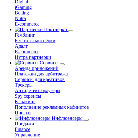
Digital
iGaming
Betting
Nutra
E-commerce
Партнерки
Гемблинг
Беттинг-партнёрки
Адалт
E-commerce
Нутра партнерки
Сервисы
Аренда приложений
Платежки для арбитража
Сервисы для креативов
Трекеры
Антидетект-браузеры
Spy сервисы
Клоакинг
Пополнение рекламных кабинетов
Прокси
Инфлюенсеры
Продажи
Finance
Управление