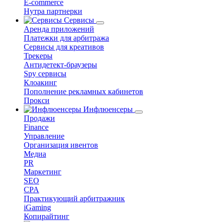
E-commerce
Нутра партнерки
Сервисы
Аренда приложений
Платежки для арбитража
Сервисы для креативов
Трекеры
Антидетект-браузеры
Spy сервисы
Клоакинг
Пополнение рекламных кабинетов
Прокси
Инфлюенсеры
Продажи
Finance
Управление
Организация ивентов
Медиа
PR
Маркетинг
SEO
CPA
Практикующий арбитражник
iGaming
Копирайтинг