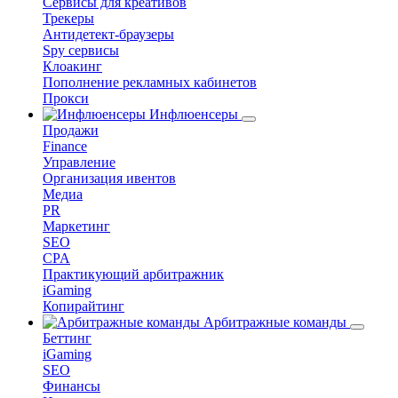
Сервисы для креативов
Трекеры
Антидетект-браузеры
Spy сервисы
Клоакинг
Пополнение рекламных кабинетов
Прокси
Инфлюенсеры
Продажи
Finance
Управление
Организация ивентов
Медиа
PR
Маркетинг
SEO
CPA
Практикующий арбитражник
iGaming
Копирайтинг
Арбитражные команды
Беттинг
iGaming
SEO
Финансы