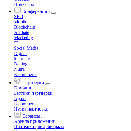
Подкасты
Конференции
SEO
Mobile
Blockchain
Affiliate
Marketing
IT
Social Media
Digital
iGaming
Betting
Nutra
E-commerce
Партнерки
Гемблинг
Беттинг-партнёрки
Адалт
E-commerce
Нутра партнерки
Сервисы
Аренда приложений
Платежки для арбитража