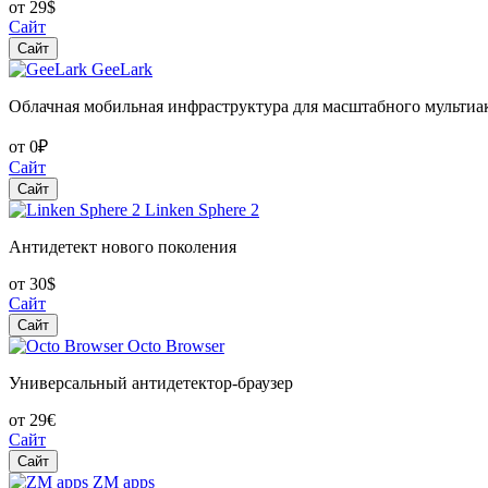
от 29$
Сайт
Сайт
GeeLark
Облачная мобильная инфраструктура для масштабного мультиак
от 0₽
Сайт
Сайт
Linken Sphere 2
Антидетект нового поколения
от 30$
Сайт
Сайт
Octo Browser
Универсальный антидетектор-браузер
от 29€
Сайт
Сайт
ZM apps