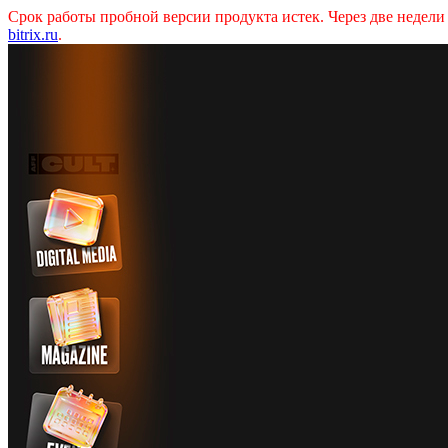
Срок работы пробной версии продукта истек. Через две недел
bitrix.ru
.