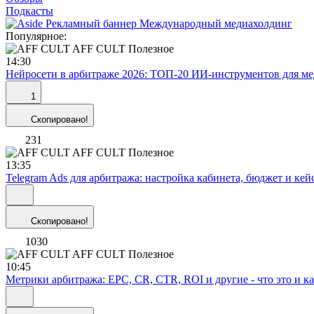
Подкасты
Популярное:
AFF CULT
Полезное
14:30
Нейросети в арбитраже 2026: ТОП-20 ИИ-инструментов для ме
1
Скопировано!
231
AFF CULT
Полезное
13:35
Telegram Ads для арбитража: настройка кабинета, бюджет и ке
Скопировано!
1030
AFF CULT
Полезное
10:45
Метрики арбитража: EPC, CR, CTR, ROI и другие - что это и ка