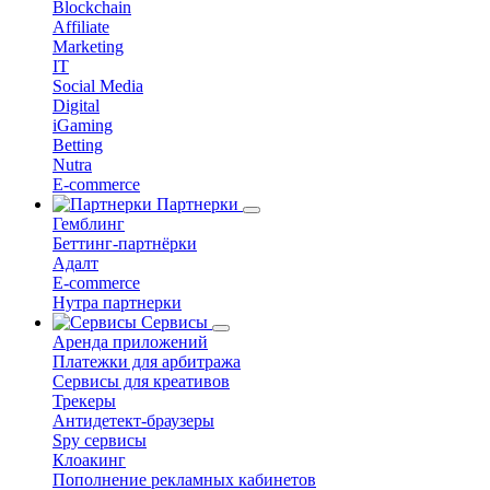
Blockchain
Affiliate
Marketing
IT
Social Media
Digital
iGaming
Betting
Nutra
E-commerce
Партнерки
Гемблинг
Беттинг-партнёрки
Адалт
E-commerce
Нутра партнерки
Сервисы
Аренда приложений
Платежки для арбитража
Сервисы для креативов
Трекеры
Антидетект-браузеры
Spy сервисы
Клоакинг
Пополнение рекламных кабинетов