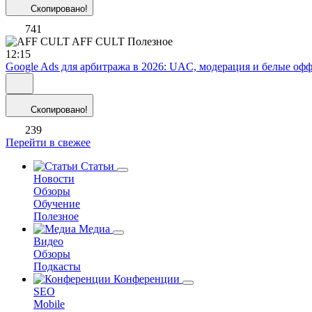
Скопировано!
741
AFF CULT
Полезное
12:15
Google Ads для арбитража в 2026: UAC, модерация и белые оф
Скопировано!
239
Перейти в свежее
Статьи
Новости
Обзоры
Обучение
Полезное
Медиа
Видео
Обзоры
Подкасты
Конференции
SEO
Mobile