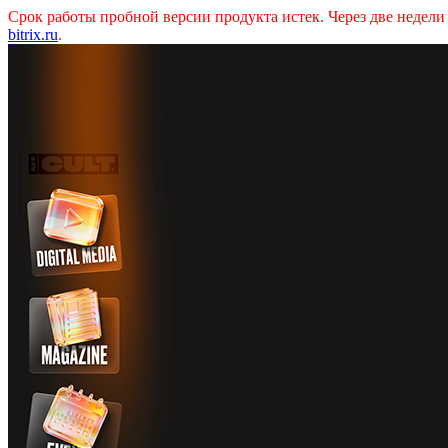
Срок работы пробной версии продукта истек. Через две недел
bitrix.ru
.