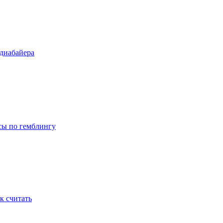
диабайера
йсы по гемблингу
к считать