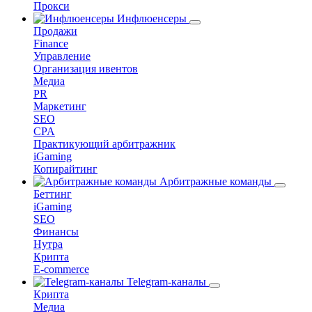
Прокси
Инфлюенсеры
Продажи
Finance
Управление
Организация ивентов
Медиа
PR
Маркетинг
SEO
CPA
Практикующий арбитражник
iGaming
Копирайтинг
Арбитражные команды
Беттинг
iGaming
SEO
Финансы
Нутра
Крипта
E-commerce
Telegram-каналы
Крипта
Медиа