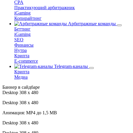
CPA
Практикующий арбитражник
iGaming
Копирайтинг
Арбитражные команды
Беттинг
iGaming
SEO
Финансы
Нутра
Крипта
E-commerce
Telegram-каналы
Крипта
Медиа
Баннер в сайдбаре
Desktop 308 х 480
Desktop 308 х 480
Анимация: MP4 до 1,5 MB
Desktop 308 х 480
Desktop 308 х 480