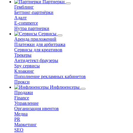
Партнерки
Гемблинг
Беттинг-партнёрки
Адалт
E-commerce
Нутра партнерки
Сервисы
Аренда приложений
Платежки для арбитража
Сервисы для креативов
Трекеры
Антидетект-браузеры
Spy сервисы
Клоакинг
Пополнение рекламных кабинетов
Прокси
Инфлюенсеры
Продажи
Finance
Управление
Организация ивентов
Медиа
PR
Маркетинг
SEO