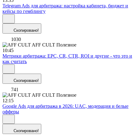
13:35
Telegram Ads для арбитража: настройка кабинета, бюджет и
кейсы по гемблингу
Скопировано!
1030
AFF CULT
Полезное
10:45
Метрики арбитража: EPC, CR, CTR, ROI и другие - что это и
как считать
Скопировано!
741
AFF CULT
Полезное
12:15
Google Ads для арбитража в 2026: UAC, модерация и белые
офферы
Скопировано!