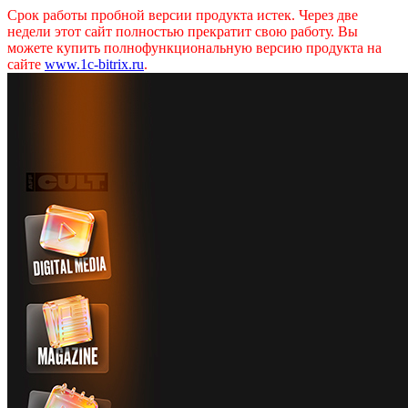
Срок работы пробной версии продукта истек. Через две
недели этот сайт полностью прекратит свою работу. Вы
можете купить полнофункциональную версию продукта на
сайте
www.1c-bitrix.ru
.