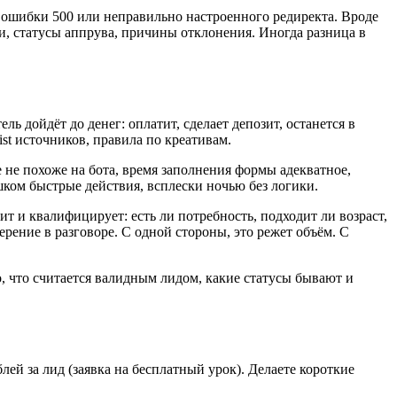
за ошибки 500 или неправильно настроенного редиректа. Вроде
и, статусы аппрува, причины отклонения. Иногда разница в
ль дойдёт до денег: оплатит, сделает депозит, останется в
st источников, правила по креативам.
 не похоже на бота, время заполнения формы адекватное,
шком быстрые действия, всплески ночью без логики.
т и квалифицирует: есть ли потребность, подходит ли возраст,
мерение в разговоре. С одной стороны, это режет объём. С
о, что считается валидным лидом, какие статусы бывают и
й за лид (заявка на бесплатный урок). Делаете короткие