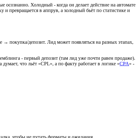
е осознанно. Холодный - когда он делает действие на автомате
у и превращается в аппрув, а холодный бьёт по статистике и
 → покупка/депозит. Лид может появляться на разных этапах,
емблинга - первый депозит (там лид уже почти равен продаже).
думает, что льёт «CPL», а по факту работает в логике «
CPA
» -
ргалка, чтобы не путать форматы и ожидания.