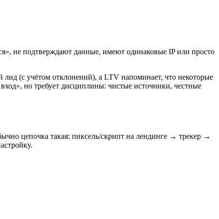
ся», не подтверждают данные, имеют одинаковые IP или просто
й лид (с учётом отклонений), а LTV напоминает, что некоторые
й вход», но требует дисциплины: чистые источники, честные
Обычно цепочка такая: пиксель/скрипт на лендинге → трекер →
настройку.