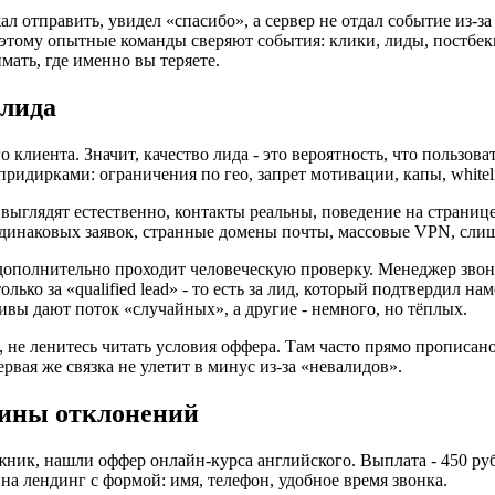
ал отправить, увидел «спасибо», а сервер не отдал событие из-
оэтому опытные команды сверяют события: клики, лиды, постбек
имать, где именно вы теряете.
 лида
лиента. Значит, качество лида - это вероятность, что пользовате
идирками: ограничения по гео, запрет мотивации, капы, whiteli
ыглядят естественно, контакты реальны, поведение на странице
 одинаковых заявок, странные домены почты, массовые VPN, сли
 дополнительно проходит человеческую проверку. Менеджер звони
лько за «qualified lead» - то есть за лид, который подтвердил на
ивы дают поток «случайных», а другие - немного, но тёплых.
, не ленитесь читать условия оффера. Там часто прямо прописан
ервая же связка не улетит в минус из-за «невалидов».
ичины отклонений
к, нашли оффер онлайн-курса английского. Выплата - 450 рубле
 на лендинг с формой: имя, телефон, удобное время звонка.