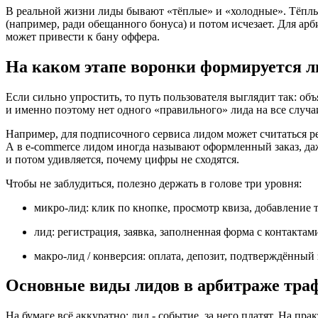
В реальной жизни лиды бывают «тёплые» и «холодные». Тёплый 
(например, ради обещанного бонуса) и потом исчезает. Для ар
может привести к бану оффера.
На каком этапе воронки формируется л
Если сильно упростить, то путь пользователя выглядит так: 
и именно поэтому нет одного «правильного» лида на все случа
Например, для подписочного сервиса лидом может считаться ре
А в e-commerce лидом иногда называют оформленный заказ, даже
и потом удивляется, почему цифры не сходятся.
Чтобы не заблудиться, полезно держать в голове три уровня:
микро-лид: клик по кнопке, просмотр квиза, добавление т
лид: регистрация, заявка, заполненная форма с контактам
макро-лид / конверсия: оплата, депозит, подтверждённый 
Основные виды лидов в арбитраже тра
На бумаге всё аккуратно: лид - событие, за него платят. На пр