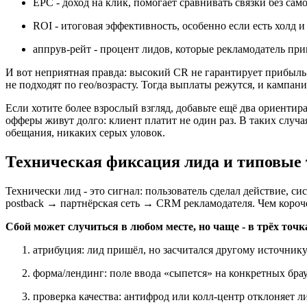
EPC - доход на клик, помогает сравнивать связки без сам
ROI - итоговая эффективность, особенно если есть холд и
аппрув-рейт - процент лидов, которые рекламодатель при
И вот неприятная правда: высокий CR не гарантирует прибыль
не подходят по гео/возрасту. Тогда выплаты режутся, и кампани
Если хотите более взрослый взгляд, добавьте ещё два ориентир
офферы живут долго: клиент платит не один раз. В таких случ
обещания, никаких серых уловок.
Техническая фиксация лида и типовые 
Технически лид - это сигнал: пользователь сделал действие, с
postback → партнёрская сеть → CRM рекламодателя. Чем короче 
Сбой может случиться в любом месте, но чаще - в трёх точк
атрибуция: лид пришёл, но засчитался другому источнику
форма/лендинг: поле ввода «сыпется» на конкретных брауз
проверка качества: антифрод или колл-центр отклоняет л