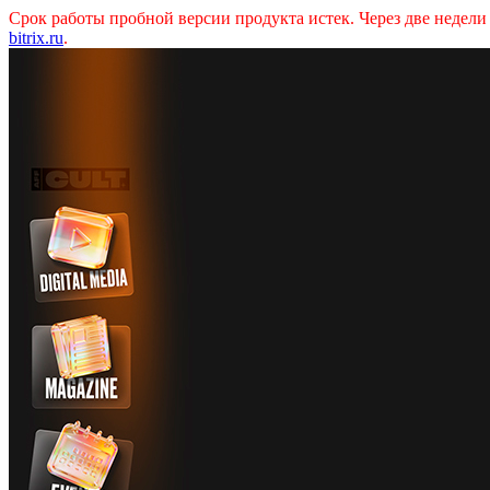
Срок работы пробной версии продукта истек. Через две недел
bitrix.ru
.