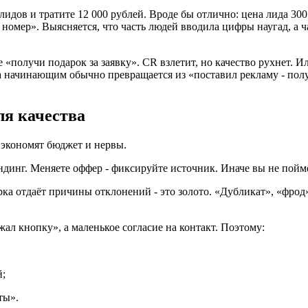
лидов и тратите 12 000 рублей. Вроде бы отлично: цена лида 300
омер». Выясняется, что часть людей вводила цифры наугад, а ча
получи подарок за заявку». CR взлетит, но качество рухнет. Ил
ка начинающим обычно превращается из «поставил рекламу - полу
ля качества
 экономят бюджет и нервы.
ендинг. Меняете оффер - фиксируйте источник. Иначе вы не поймё
рка отдаёт причины отклонений - это золото. «Дубликат», «фрод
жал кнопку», а маленькое согласие на контакт. Поэтому:
й;
ты».