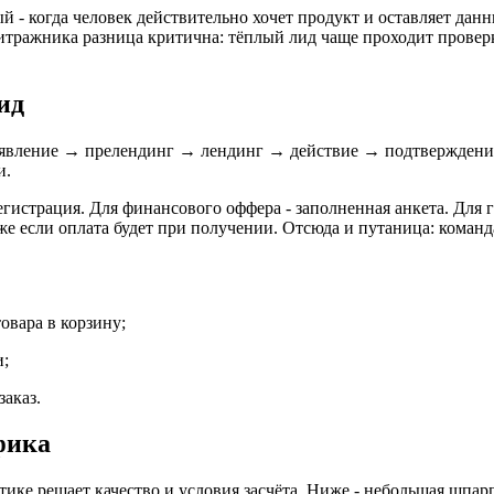
- когда человек действительно хочет продукт и оставляет данны
битражника разница критична: тёплый лид чаще проходит проверк
ид
объявление → прелендинг → лендинг → действие → подтверждение
и.
гистрация. Для финансового оффера - заполненная анкета. Для г
 если оплата будет при получении. Отсюда и путаница: команда 
овара в корзину;
и;
заказ.
фика
актике решает качество и условия засчёта. Ниже - небольшая шпа