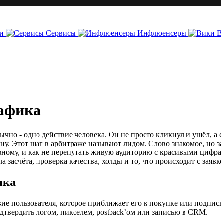
и
Сервисы
Инфлюенсеры
рафика
чно - одно действие человека. Он не просто кликнул и ушёл, а с
ну. Этот шаг в арбитраже называют лидом. Слово знакомое, но з
зному, и как не перепутать живую аудиторию с красивыми цифрам
засчёта, проверка качества, холды и то, что происходит с заяв
ика
ие пользователя, которое приближает его к покупке или подписке
одтвердить логом, пикселем, postback’ом или записью в CRM.