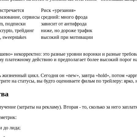
встречается
Риск «урезания»
разование, сервисы
средний: много фрода
om, подписки
зависит от антифрода
 crypto, трейдинг
ниже, но дороже трафик
 sweepstakes
высокий при мотивации
шево» некорректно: это разные уровни воронки и разные требов
ому платежному действию и предполагает более высокий порог н
 жизненный цикл. Сегодня он «new», завтра «hold», потом «appro
трите на статусы, вы будто оцениваете фильм по трейлеру: ярко, 
тва
лучение (затраты на рекламу). Вторая - то, сколько за него запла
 метрик:
и до лида;