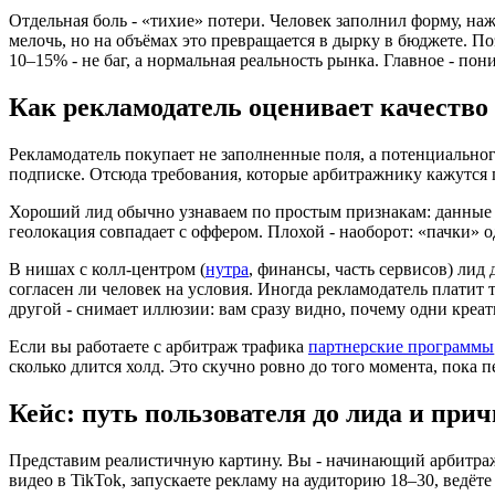
Отдельная боль - «тихие» потери. Человек заполнил форму, наж
мелочь, но на объёмах это превращается в дырку в бюджете. П
10–15% - не баг, а нормальная реальность рынка. Главное - пон
Как рекламодатель оценивает качество
Рекламодатель покупает не заполненные поля, а потенциального к
подписке. Отсюда требования, которые арбитражнику кажутся пр
Хороший лид обычно узнаваем по простым признакам: данные в
геолокация совпадает с оффером. Плохой - наоборот: «пачки»
В нишах с колл-центром (
нутра
, финансы, часть сервисов) лид
согласен ли человек на условия. Иногда рекламодатель платит то
другой - снимает иллюзии: вам сразу видно, почему одни креат
Если вы работаете с арбитраж трафика
партнерские программы
сколько длится холд. Это скучно ровно до того момента, пока п
Кейс: путь пользователя до лида и пр
Представим реалистичную картину. Вы - начинающий арбитражни
видео в TikTok, запускаете рекламу на аудиторию 18–30, ведёте