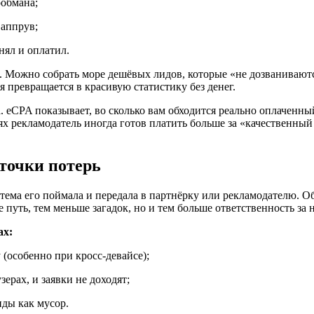
ообмана;
 аппрув;
нял и оплатил.
. Можно собрать море дешёвых лидов, которые «не дозванивают
я превращается в красивую статистику без денег.
а. eCPA показывает, во сколько вам обходится реально оплаченны
аях рекламодатель иногда готов платить больше за «качественны
точки потерь
истема его поймала и передала в партнёрку или рекламодателю. 
путь, тем меньше загадок, но и тем больше ответственность за 
ах:
 (особенно при кросс-девайсе);
ерах, и заявки не доходят;
иды как мусор.