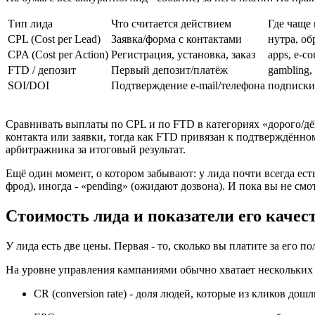
Тип лида
Что считается действием
Где чаще 
CPL (Cost per Lead)
Заявка/форма с контактами
нутра, об
CPA (Cost per Action)
Регистрация, установка, заказ
apps, e-c
FTD / депозит
Первый депозит/платёж
gambling,
SOI/DOI
Подтверждение e-mail/телефона
подписки,
Сравнивать выплаты по CPL и по FTD в категориях «дорого/дё
контакта или заявки, тогда как FTD привязан к подтверждённ
арбитражника за итоговый результат.
Ещё один момент, о котором забывают: у лида почти всегда есть
фрод), иногда - «pending» (ожидают дозвона). И пока вы не смо
Стоимость лида и показатели его качес
У лида есть две цены. Первая - то, сколько вы платите за его по
На уровне управления кампаниями обычно хватает нескольких
CR (conversion rate) - доля людей, которые из кликов дошл