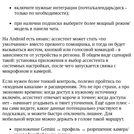
включите нужные интеграции (почта/календарь/диск -
только по необходимости);
при наличии подписки выберите более мощный режим/
модель в панели чата.
На Android есть нюанс: ассистент может стать «по
умолчанию» вместо прежнего помощника, и тогда он будет
вызываться жестом, кнопкой или голосовой командой - в
зависимости от устройства и региона. В общем виде сценарий
такой: установка приложения и выбор ассистента в
системных настройках, после чего запускается связка с
микрофоном и камерой.
Если нужен более тонкий контроль, полезно пройтись по
«входным каналам» и расширениям. Это не про страхи, а про
экономию времени: когда доступ к нужному источнику
включён, ассистент отвечает короче и точнее; когда доступа
нет - начинает угадывать и тянет уточнения. Ещё один плюс -
вы сами видите, какие данные потенциально участвуют в
подсказках, и можете быстро отключить лишнее. Для
мобильной версии можно держать в голове такой маршрут.
приложение Gemini → профиль → разрешения: камера/