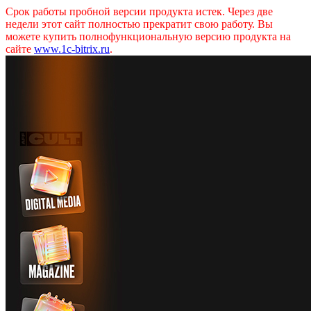
Срок работы пробной версии продукта истек. Через две
недели этот сайт полностью прекратит свою работу. Вы
можете купить полнофункциональную версию продукта на
сайте
www.1c-bitrix.ru
.