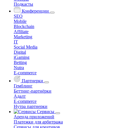
Подкасты
Конференции
SEO
Mobile
Blockchain
Affiliate
Marketing
IT
Social Media
Digital
iGaming
Betting
Nutra
E-commerce
Партнерки
Гемблинг
Беттинг-партнёрки
Адалт
E-commerce
Нутра партнерки
Сервисы
Аренда приложений
Платежки для арбитража
Сервисы для креативов