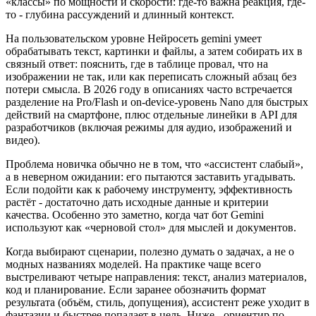
«классы» по мощности и скорости: где-то важна реакция, где-
то - глубина рассуждений и длинный контекст.
На пользовательском уровне Нейросеть gemini умеет
обрабатывать текст, картинки и файлы, а затем собирать их в
связный ответ: пояснить, где в таблице провал, что на
изображении не так, или как переписать сложный абзац без
потери смысла. В 2026 году в описаниях часто встречается
разделение на Pro/Flash и on-device-уровень Nano для быстрых
действий на смартфоне, плюс отдельные линейки в API для
разработчиков (включая режимы для аудио, изображений и
видео).
Проблема новичка обычно не в том, что «ассистент слабый»,
а в неверном ожидании: его пытаются заставить угадывать.
Если подойти как к рабочему инструменту, эффективность
растёт - достаточно дать исходные данные и критерии
качества. Особенно это заметно, когда чат бот Gemini
используют как «черновой стол» для мыслей и документов.
Когда выбирают сценарии, полезно думать о задачах, а не о
модных названиях моделей. На практике чаще всего
выстреливают четыре направления: текст, анализ материалов,
код и планирование. Если заранее обозначить формат
результата (объём, стиль, допущения), ассистент реже уходит в
фантазии и быстрее попадает в цель. Ниже - ориентир по