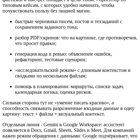
типовым кейсам, с которых удобно начинать, чтобы
почувствовать пользу без лишней магии.
быстрые черновики писем, постов и техзаданий с
сохранением заданного тона;
разбор PDF/скринов: что на картинке, где противоречия,
что просит правки;
генерация кода и ревью: объяснение ошибок,
рефакторинг, тестовые сценарии;
«исследовательский режим» с длинным контекстом и
сводками по нескольким файлам;
помощь в планировании: маршруты, списки задач,
календарная логика, оценка рисков.
Сильная сторона тут не «умение писать красиво», а
способность связывать разрозненные входные данные в одну
картину: текст + файлы + визуальный контекст.
Отдельная линия - Gemini в Google Workspace: ассистент
появляется в Docs, Gmail, Sheets, Slides и Meet. Для компаний
важен режим обращения с данными: Google подчёркивает, что