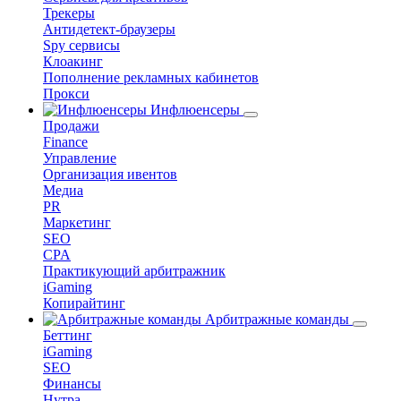
Трекеры
Антидетект-браузеры
Spy сервисы
Клоакинг
Пополнение рекламных кабинетов
Прокси
Инфлюенсеры
Продажи
Finance
Управление
Организация ивентов
Медиа
PR
Маркетинг
SEO
CPA
Практикующий арбитражник
iGaming
Копирайтинг
Арбитражные команды
Беттинг
iGaming
SEO
Финансы
Нутра