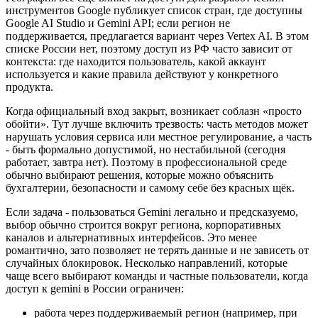
инструментов Google публикует список стран, где доступны
Google AI Studio и Gemini API; если регион не
поддерживается, предлагается вариант через Vertex AI. В этом
списке России нет, поэтому доступ из РФ часто зависит от
контекста: где находится пользователь, какой аккаунт
используется и какие правила действуют у конкретного
продукта.
Когда официальный вход закрыт, возникает соблазн «просто
обойти». Тут лучше включить трезвость: часть методов может
нарушать условия сервиса или местное регулирование, а часть
- быть формально допустимой, но нестабильной (сегодня
работает, завтра нет). Поэтому в профессиональной среде
обычно выбирают решения, которые можно объяснить
бухгалтерии, безопасности и самому себе без красных щёк.
Если задача - пользоваться Gemini легально и предсказуемо,
выбор обычно строится вокруг региона, корпоративных
каналов и альтернативных интерфейсов. Это менее
романтично, зато позволяет не терять данные и не зависеть от
случайных блокировок. Несколько направлений, которые
чаще всего выбирают команды и частные пользователи, когда
доступ к gemini в России ограничен:
работа через поддерживаемый регион (например, при