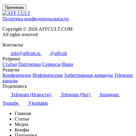
Принимаю
Политика конфиденциальности
Copyright © 2026 AFFCULT.COM
All rights reserved
Контакты
info@affcult.ru
@affcult
Рубрики
Статьи
Партнерки
Сервисы
Вики
Разделы
Конференции
Инфлюенсеры
Арбитражные команды
Telegram-
каналы
Подпишись
Telegram (Новости)
Telegram (Чат)
Instagram
Youtube
Vkontakte
Главная
Статьи
Медиа
Конфы
Партнерки