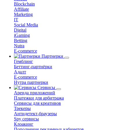
Blockchain
Affiliate
Marketing
IT
Social Media
Digital
iGaming
Betting
Nutra
E-commerce
Партнерки
Гемблинг
Беттинг-партнёрки
Адалт
E-commerce
Нутра партнерки
Сервисы
Аренда приложений
Платежки для арбитража
Сервисы для креативов
Трекеры
Антидетект-браузеры
Spy сервисы
Клоакинг
Пополнение рекламных кабинетов