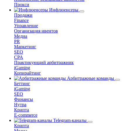
Прокси
Инфлюенсеры
Продажи
Finance
Управление
Организация ивентов
Медиа
PR
Маркетинг
SEO
CPA
Практикующий арбитражник
iGaming
Копирайтинг
Арбитражные команды
Беттинг
iGaming
SEO
Финансы
Нутра
Крипта
E-commerce
Telegram-каналы
Крипта
Медиа