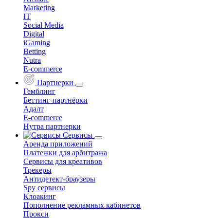
Marketing
IT
Social Media
Digital
iGaming
Betting
Nutra
E-commerce
Партнерки
Гемблинг
Беттинг-партнёрки
Адалт
E-commerce
Нутра партнерки
Сервисы
Аренда приложений
Платежки для арбитража
Сервисы для креативов
Трекеры
Антидетект-браузеры
Spy сервисы
Клоакинг
Пополнение рекламных кабинетов
Прокси