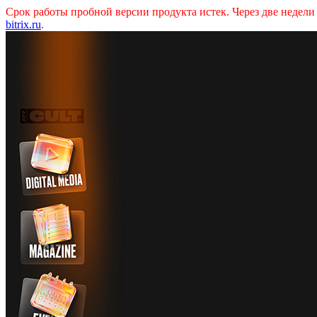
Срок работы пробной версии продукта истек. Через две недел
bitrix.ru
.