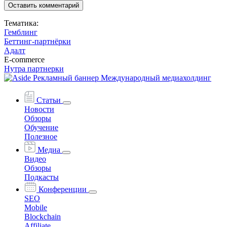
Оставить комментарий
Тематика:
Гемблинг
Беттинг-партнёрки
Адалт
E-commerce
Нутра партнерки
Статьи
Новости
Обзоры
Обучение
Полезное
Медиа
Видео
Обзоры
Подкасты
Конференции
SEO
Mobile
Blockchain
Affiliate