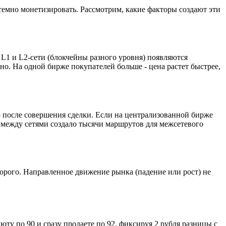
емно монетизировать. Рассмотрим, какие факторы создают эти
L1 и L2-сети (блокчейны разного уровня) появляются
о. На одной бирже покупателей больше - цена растет быстрее,
 после совершения сделки. Если на централизованной бирже
в между сетями создало тысячи маршрутов для межсетевого
дорого. Направленное движение рынка (падение или рост) не
юту по 90 и сразу продаете по 92, фиксируя 2 рубля разницы с