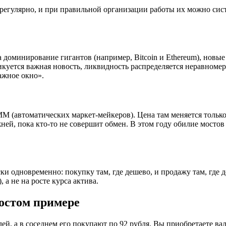
егулярно, и при правильной организации работы их можно сист
оминирование гигантов (например, Bitcoin и Ethereum), новые 
уется важная новость, ликвидность распределяется неравномерн
ражное окно».
 (автоматических маркет-мейкеров). Цена там меняется только
ней, пока кто-то не совершит обмен. В этом году обилие мосто
ки одновременно: покупку там, где дешево, и продажу там, где 
, а не на росте курса актива.
остом примере
ей, а в соседнем его покупают по 92 рубля. Вы приобретаете вал