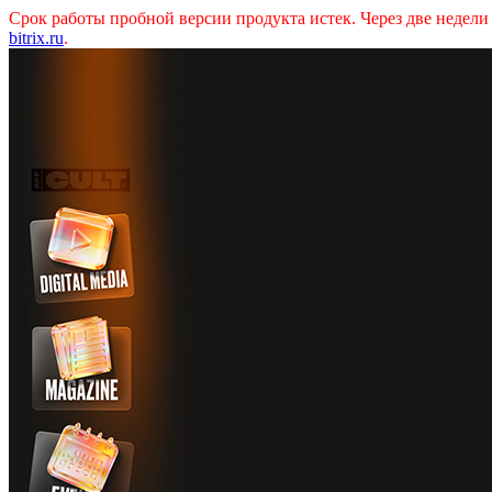
Срок работы пробной версии продукта истек. Через две недел
bitrix.ru
.