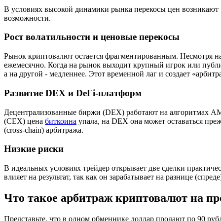
В условиях высокой динамики рынка перекосы цен возникают р
возможности.
Рост волатильности и ценовые перекосы
Рынок криптовалют остается фрагментированным. Несмотря на д
ежемесячно. Когда на рынок выходит крупный игрок или публик
а на другой - медленнее. Этот временной лаг и создает «арбит
Развитие DEX и DeFi-платформ
Децентрализованные биржи (DEX) работают на алгоритмах AMM
(CEX) цена
биткоина
упала, на DEX она может оставаться преж
(cross-chain) арбитража.
Низкие риски
В идеальных условиях трейдер открывает две сделки практичес
влияет на результат, так как он зарабатывает на разнице (спреде)
Что такое арбитраж криптовалют на пр
Представьте, что в одном обменнике доллар продают по 90 рубл