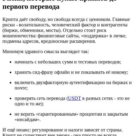
первого перевода
Крипта даёт свободу, но свобода всегда с ценником. Главные
риски - волатильность, человеческий фактор и контрагенты
(биржи, обменники, мосты). Отдельно стоит риск
мошенничества: фишинговые сайты, «поддержка» в личке,
подмены адресов, вредоносные расширения.
Минимум здравого смысла выглядит так:
начинать с небольших сумм и тестовых переводов;
хранить сид-фразу офлайн и не показывать её никому;
включить двухфакторную аутентификацию на биржах и
почте;
проверять сеть перевода (
USDT
в разных сетях - это не
одно и то же);
не верить «гарантированным» процентам и закрытым
«инсайдам».
И ещё нюанс: регулирование и налоги зависят от страны.
Крипт не существует вне закона - она просто не всегда