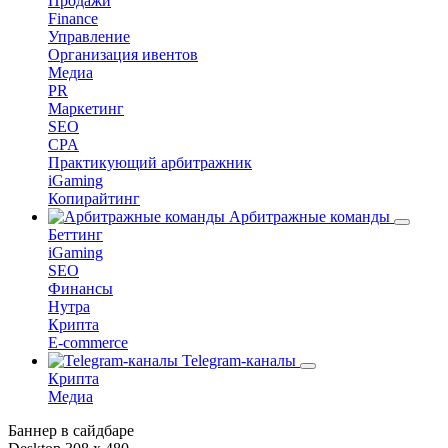
Продажи
Finance
Управление
Организация ивентов
Медиа
PR
Маркетинг
SEO
CPA
Практикующий арбитражник
iGaming
Копирайтинг
Арбитражные команды
Беттинг
iGaming
SEO
Финансы
Нутра
Крипта
E-commerce
Telegram-каналы
Крипта
Медиа
Баннер в сайдбаре