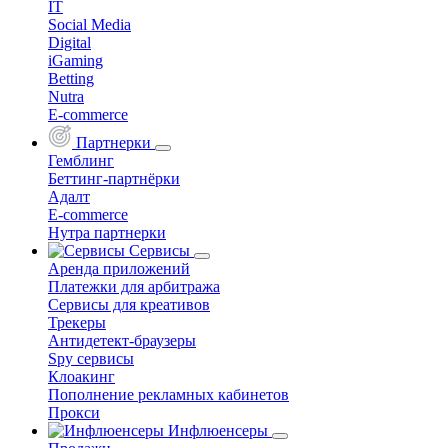
IT
Social Media
Digital
iGaming
Betting
Nutra
E-commerce
Партнерки
Гемблинг
Беттинг-партнёрки
Адалт
E-commerce
Нутра партнерки
Сервисы
Аренда приложений
Платежки для арбитража
Сервисы для креативов
Трекеры
Антидетект-браузеры
Spy сервисы
Клоакинг
Пополнение рекламных кабинетов
Прокси
Инфлюенсеры