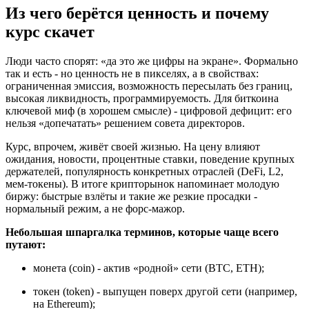
Из чего берётся ценность и почему
курс скачет
Люди часто спорят: «да это же цифры на экране». Формально
так и есть - но ценность не в пикселях, а в свойствах:
ограниченная эмиссия, возможность пересылать без границ,
высокая ликвидность, программируемость. Для биткоина
ключевой миф (в хорошем смысле) - цифровой дефицит: его
нельзя «допечатать» решением совета директоров.
Курс, впрочем, живёт своей жизнью. На цену влияют
ожидания, новости, процентные ставки, поведение крупных
держателей, популярность конкретных отраслей (DeFi, L2,
мем-токены). В итоге крипторынок напоминает молодую
биржу: быстрые взлёты и такие же резкие просадки -
нормальный режим, а не форс-мажор.
Небольшая шпаргалка терминов, которые чаще всего
путают:
монета (coin) - актив «родной» сети (BTC, ETH);
токен (token) - выпущен поверх другой сети (например,
на Ethereum);