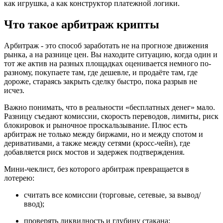
как игрушка, а как конструктор платежной логики.
Что такое арбитраж крипты
Арбитраж - это способ заработать не на прогнозе движения
рынка, а на разнице цен. Вы находите ситуацию, когда один и
тот же актив на разных площадках оценивается немного по-
разному, покупаете там, где дешевле, и продаёте там, где
дороже, стараясь закрыть сделку быстро, пока разрыв не
исчез.
Важно понимать, что в реальности «бесплатных денег» мало.
Разницу съедают комиссии, скорость переводов, лимиты, риск
блокировок и рыночное проскальзывание. Плюс есть
арбитраж не только между биржами, но и между спотом и
деривативами, а также между сетями (кросс-чейн), где
добавляется риск мостов и задержек подтверждения.
Мини-чеклист, без которого арбитраж превращается в
лотерею:
считать все комиссии (торговые, сетевые, за вывод/
ввод);
проверять ликвидность и глубину стакана;