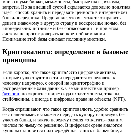
много шума: биржи, мем-монеты, быстрые иксы, взломы,
запреты. Но за внешней суетой скрывается довольно понятная
идея - способ хранить и передавать ценность в интернете без
банка-посредника. Представьте, что вы можете отправить
деньги знакомому в другую страну в воскресенье ночью, без
«понедельник-пятница» и без согласований - и при этом
система не просит доверять конкретной компании.
Понимание этой базы снимает половину мистики.
Криптовалюта: определение и базовые
принципы
Если коротко, что такое крипта? Это цифровые активы,
которые существуют в сети и передаются от человека к
человеку напрямую, с опорой на криптографию и
распределённые базы данных. Самый известный пример -
биткоин
, но «крипта» шире: сюда входят монеты, токены,
стейблкоины, а иногда и цифровые права на объекты (NFT).
Когда спрашивают, что такое криптовалюта, удобно сравнить
её с наличными: вы можете передать купюру напрямую, без
участия банка, и такую передачу нельзя «откатить» задним
числом по чьему-то решению. В цифровой среде аналогом
купюры становится подтверждённая запись в блокчейне, а