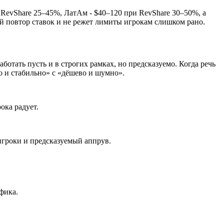
и RevShare 25–45%, ЛатАм - $40–120 при RevShare 30–50%, а
й повтор ставок и не режет лимиты игрокам слишком рано.
отать пусть и в строгих рамках, но предсказуемо. Когда речь
о и стабильно» с «дёшево и шумно».
ока радует.
игроки и предсказуемый аппрув.
фика.