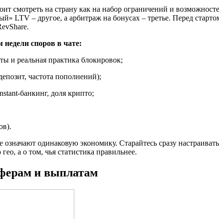
оит смотреть на страну как на набор ограничений и возможносте
» LTV – другое, а арбитраж на бонусах – третье. Перед стартом
evShare.
 недели споров в чате:
ты и реальная практика блокировок;
депозит, частота пополнений);
stant-банкинг, доля крипто;
ов).
е означают одинаковую экономику. Старайтесь сразу настраиват
гео, а о том, чья статистика правильнее.
фферам и выплатам