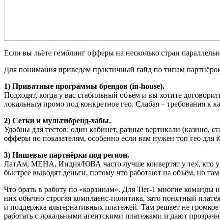
Если вы льёте гемблинг офферы на несколько стран параллельн
Для понимания приведем практичный гайд по типам партнёрок
1) Приватные программы брендов (in-house).
Подходят, когда у вас стабильный объём и вы хотите договори
локальным промо под конкретное гео. Слабая – требования к ка
2) Сетки и мультибренд-хабы.
Удобны для тестов: один кабинет, разные вертикали (казино, 
офферы по показателям, особенно если вам нужен топ гео для 
3) Нишевые партнёрки под регион.
ЛатАм, МЕНА, Индия/ЮВА часто лучше конвертят у тех, кто у
быстрее выводят деньги, потому что работают на объём, но та
Что брать в работу по «корзинам». Для Tier-1 многие команды 
них обычно строгая комплаенс-политика, зато понятный платё
и поддержка альтернативных платежей. Там решает не громкое 
работать с локальными агентскими платежами и дают прозрачны