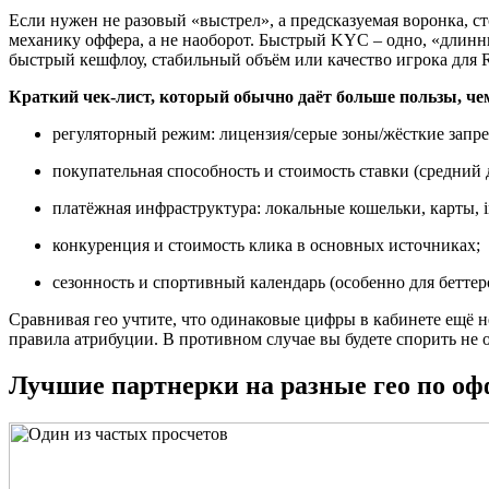
Если нужен не разовый «выстрел», а предсказуемая воронка, ст
механику оффера, а не наоборот. Быстрый KYC – одно, «длинный
быстрый кешфлоу, стабильный объём или качество игрока для R
Краткий чек-лист, который обычно даёт больше пользы, чем
регуляторный режим: лицензия/серые зоны/жёсткие запре
покупательная способность и стоимость ставки (средний 
платёжная инфраструктура: локальные кошельки, карты, in
конкуренция и стоимость клика в основных источниках;
сезонность и спортивный календарь (особенно для беттер
Сравнивая гео учтите, что одинаковые цифры в кабинете ещё н
правила атрибуции. В противном случае вы будете спорить не о 
Лучшие партнерки на разные гео по о