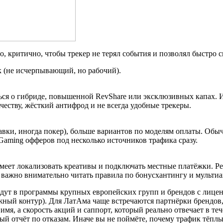
о, критично, чтобы трекер не терял события и позволял быстро 
 (не исчерпывающий, но рабочий).
ться о гибриде, повышенной RevShare или эксклюзивных капах. И
честву, жёсткий антифрод и не всегда удобные трекеры.
ставки, иногда покер), больше вариантов по моделям оплаты. Об
iGaming офферов под несколько источников трафика сразу.
меет локализовать креативы и подключать местные платёжки. Р
м важно внимательно читать правила по бонусхантингу и мультиа
идут в программы крупных европейских групп и брендов с лицензи
жный контур). Для ЛатАма чаще встречаются партнёрки брендов,
имя, а скорость акций и саппорт, который реально отвечает в т
й отчёт по отказам. Иначе вы не поймёте, почему трафик тёплый