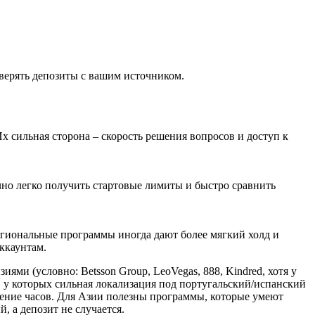
сверять депозиты с вашим источником.
х сильная сторона – скорость решения вопросов и доступ к
ычно легко получить стартовые лимиты и быстро сравнить
егиональные программы иногда дают более мягкий холд и
ккаунтам.
ями (условно: Betsson Group, LeoVegas, 888, Kindred, хотя у
 у которых сильная локализация под португальский/испанский
ечение часов. Для Азии полезны программы, которые умеют
, а депозит не случается.