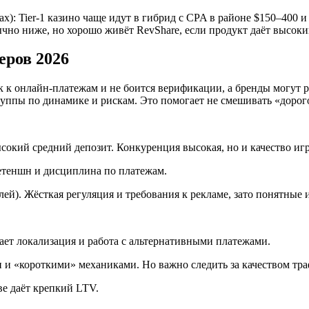
х): Tier-1 казино чаще идут в гибрид с CPA в районе $150–400 
чно ниже, но хорошо живёт RevShare, если продукт даёт высоки
еров 2026
к онлайн-платежам и не боится верификации, а бренды могут раб
группы по динамике и рискам. Это помогает не смешивать «дорог
окий средний депозит. Конкуренция высокая, но и качество игр
ретеншн и дисциплина по платежам.
ей). Жёсткая регуляция и требования к рекламе, зато понятные 
ает локализация и работа с альтернативными платежами.
 и «короткими» механиками. Но важно следить за качеством тра
е даёт крепкий LTV.