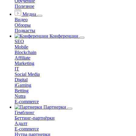
Обучение
Полезное
Медиа
Видео
Обзоры
Подкасты
Конференции
SEO
Mobile
Blockchain
Affiliate
Marketing
IT
Social Media
Digital
iGaming
Betting
Nutra
E-commerce
Партнерки
Гемблинг
Беттинг-партнёрки
Адалт
E-commerce
Нутра партнерки