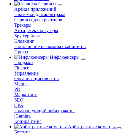
Сервисы
Аренда приложений
Платежки для арбитража
Сервисы для креативов
Трекеры
Антидетект-браузеры
Spy сервисы
Клоакинг
Пополнение рекламных кабинетов
Прокси
Инфлюенсеры
Продажи
Finance
Управление
Организация ивентов
Медиа
PR
Маркетинг
SEO
CPA
Практикующий арбитражник
iGaming
Копирайтинг
Арбитражные команды
Беттинг