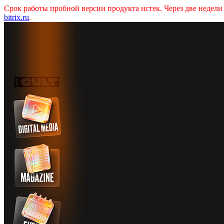
Срок работы пробной версии продукта истек. Через две недел
bitrix.ru
.