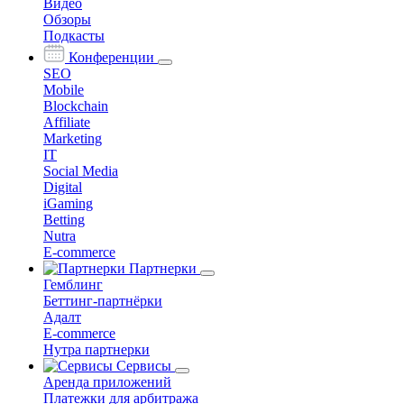
Видео
Обзоры
Подкасты
Конференции
SEO
Mobile
Blockchain
Affiliate
Marketing
IT
Social Media
Digital
iGaming
Betting
Nutra
E-commerce
Партнерки
Гемблинг
Беттинг-партнёрки
Адалт
E-commerce
Нутра партнерки
Сервисы
Аренда приложений
Платежки для арбитража