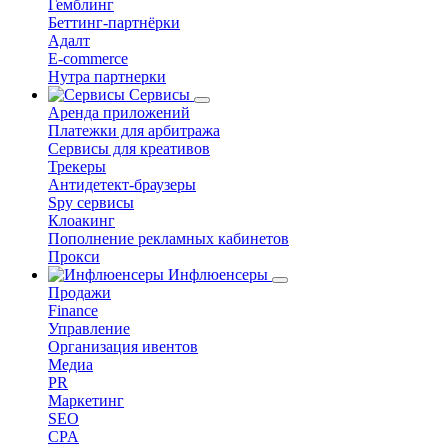
Гемблинг
Беттинг-партнёрки
Адалт
E-commerce
Нутра партнерки
Сервисы
Аренда приложений
Платежки для арбитража
Сервисы для креативов
Трекеры
Антидетект-браузеры
Spy сервисы
Клоакинг
Пополнение рекламных кабинетов
Прокси
Инфлюенсеры
Продажи
Finance
Управление
Организация ивентов
Медиа
PR
Маркетинг
SEO
CPA