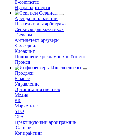
E-commerce
Нутра партнерки
Сервисы
Аренда приложений
Платежки для арбитража
Сервисы для креативов
Трекеры
Антидетект-браузеры
Spy сервисы
Клоакинг
Пополнение рекламных кабинетов
Прокси
Инфлюенсеры
Продажи
Finance
Управление
Организация ивентов
Медиа
PR
Маркетинг
SEO
CPA
Практикующий арбитражник
iGaming
Копирайтинг