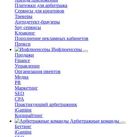
Платежки для арбитража
Сервисы для креативов
Трекеры
Антидетект-браузеры
Spy сервисы
Клоакинг
Пополнение рекламных кабинетов
Прокси
Инфлюенсеры
Продажи
Finance
Управление
Организация ивентов
Медиа
PR
Маркетинг
SEO
CPA
Практикующий арбитражник
iGaming
Копирайтинг
Арбитражные команды
Беттинг
iGaming