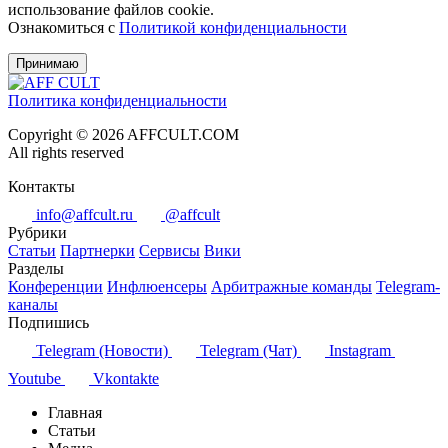
использование файлов cookie.
Ознакомиться с
Политикой конфиденциальности
Принимаю
Политика конфиденциальности
Copyright © 2026 AFFCULT.COM
All rights reserved
Контакты
info@affcult.ru
@affcult
Рубрики
Статьи
Партнерки
Сервисы
Вики
Разделы
Конференции
Инфлюенсеры
Арбитражные команды
Telegram-
каналы
Подпишись
Telegram (Новости)
Telegram (Чат)
Instagram
Youtube
Vkontakte
Главная
Статьи