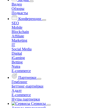
Видео
Обзоры
Подкасты
Конференции
SEO
Mobile
Blockchain
Affiliate
Marketing
IT
Social Media
Digital
iGaming
Betting
Nutra
E-commerce
Партнерки
Гемблинг
Беттинг-партнёрки
Адалт
E-commerce
Нутра партнерки
Сервисы
Аренда приложений