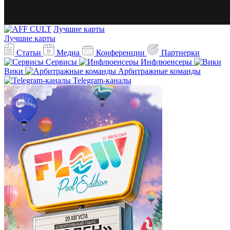
Лучшие карты
Лучшие карты
Статьи
Медиа
Конференции
Партнерки
Сервисы
Инфлюенсеры
Вики
Арбитражные команды
Telegram-каналы