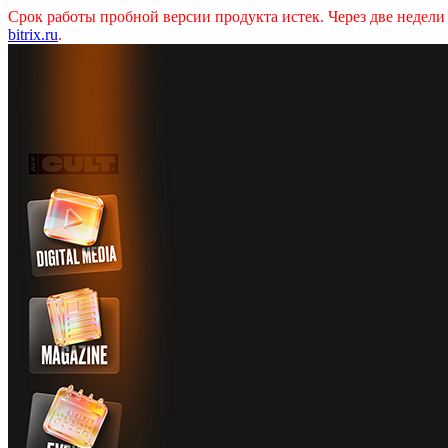
Срок работы пробной версии продукта истек. Через две недел
bitrix.ru
.