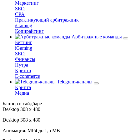
Маркетинг
SEO
CPA
Практикующий арбитражник
iGaming
Копирайтинг
Арбитражные команды
Беттинг
iGaming
SEO
Финансы
Нутра
Крипта
E-commerce
Telegram-каналы
Крипта
Медиа
Баннер в сайдбаре
Desktop 308 х 480
Desktop 308 х 480
Анимация: MP4 до 1,5 MB