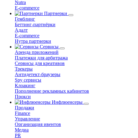
Nutra
E-commerce
Партнерки
Гемблинг
Беттинг-партнёрки
Адалт
E-commerce
Нутра партнерки
Сервисы
Аренда приложений
Платежки для арбитража
Сервисы для креативов
Трекеры
Антидетект-браузеры
Spy сервисы
Клоакинг
Пополнение рекламных кабинетов
Прокси
Инфлюенсеры
Продажи
Finance
Управление
Организация ивентов
Медиа
PR