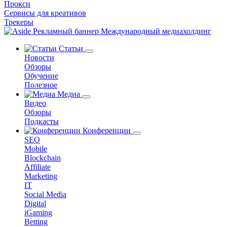
Прокси
Сервисы для креативов
Трекеры
Статьи
Новости
Обзоры
Обучение
Полезное
Медиа
Видео
Обзоры
Подкасты
Конференции
SEO
Mobile
Blockchain
Affiliate
Marketing
IT
Social Media
Digital
iGaming
Betting