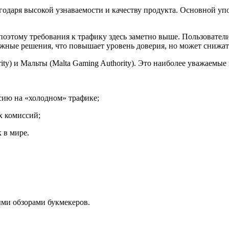
годаря высокой узнаваемости и качеству продукта. Основной упо
оэтому требования к трафику здесь заметно выше. Пользовател
ежные решения, что повышает уровень доверия, но может снижать
hority) и Мальты (Malta Gaming Authority). Это наиболее уважае
сию на «холодном» трафике;
х комиссий;
 в мире.
ыми обзорами букмекеров.