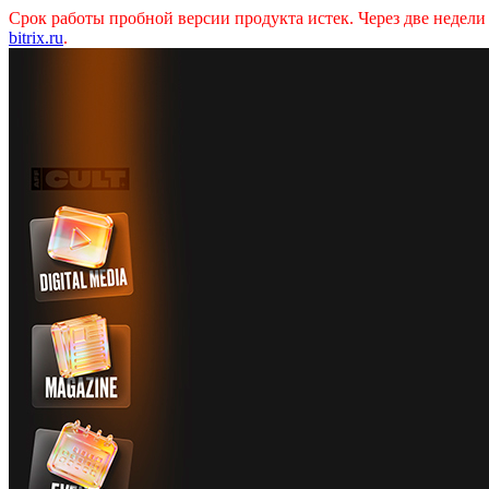
Срок работы пробной версии продукта истек. Через две недел
bitrix.ru
.