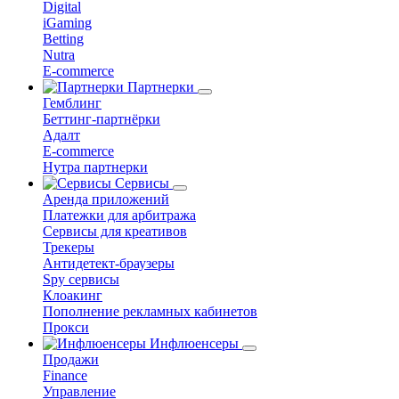
Digital
iGaming
Betting
Nutra
E-commerce
Партнерки
Гемблинг
Беттинг-партнёрки
Адалт
E-commerce
Нутра партнерки
Сервисы
Аренда приложений
Платежки для арбитража
Сервисы для креативов
Трекеры
Антидетект-браузеры
Spy сервисы
Клоакинг
Пополнение рекламных кабинетов
Прокси
Инфлюенсеры
Продажи
Finance
Управление