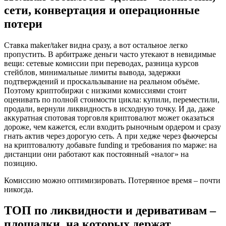
сети, конвертация и операционные
потери
Ставка maker/taker видна сразу, а вот остальное легко
пропустить. В арбитраже деньги часто утекают в невидимые
вещи: сетевые комиссии при переводах, разница курсов
стейблов, минимальные лимиты вывода, задержки
подтверждений и проскальзывание на реальном объёме.
Поэтому криптобиржи с низкими комиссиями стоит
оценивать по полной стоимости цикла: купили, переместили,
продали, вернули ликвидность в исходную точку. И да, даже
аккуратная спотовая торговля криптовалют может оказаться
дороже, чем кажется, если входить рыночным ордером и сразу
гнать актив через дорогую сеть. А при хедже через фьючерсы
на криптовалюту добавьте funding и требования по марже: на
дистанции они работают как постоянный «налог» на
позицию.
Комиссию можно оптимизировать. Потерянное время – почти
никогда.
ТОП по ликвидности и деривативам –
площадки, на которых держат