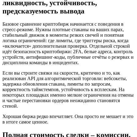
ликвидность, устойчивость,
предсказуемость вывода
Базовое сравнение криптобирж начинается с поведения в
стресс-режиме. Нужны плотные стаканы на ваших парах,
стабильный движок в моменты резких свечей и понятная
логика ограничений: где лимиты, где триггеры риска, когда
«включается» дополнительная проверка. Отдельной строкой
идёт безопасность криптобиржи: 2FA, белые адреса, контроль
устройств, антифишинг-коды, публичные отчёты о резервах и
дисциплина команды в инцидентах.
Если вы строите связки на скорости, критично и то, как
реализован API для алгоритмической торговли: вебсокеты,
задержка обновления стакана, лимиты по запросам,
корректность таймстемпов, устойчивость к всплескам. На
некоторых площадках именно мелкие ограничения на отмены
и частые перестановки ордеров неожиданно становятся
стеной.
Хорошая биржа редко впечатляет. Она просто не мешает и это
в итоге самое ценное.
Полная стоимость сделки – комиссии,