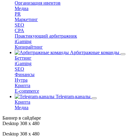
Организация ивентов
Медиа
PR
Маркетинг
SEO
CPA
Практикующий арбитражник
iGaming
Копирайтинг
Арбитражные команды
Беттинг
iGaming
SEO
Финансы
Нутра
Крипта
E-commerce
Telegram-каналы
Крипта
Медиа
Баннер в сайдбаре
Desktop 308 х 480
Desktop 308 х 480