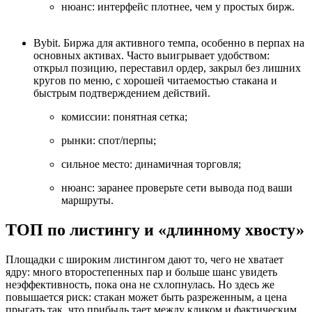
нюанс: интерфейс плотнее, чем у простых бирж.
Bybit. Биржа для активного темпа, особенно в перпах на
основных активах. Часто выигрывает удобством:
открыл позицию, переставил ордер, закрыл без лишних
кругов по меню, с хорошей читаемостью стакана и
быстрым подтверждением действий.
комиссии: понятная сетка;
рынки: спот/перпы;
сильное место: динамичная торговля;
нюанс: заранее проверьте сети вывода под ваши
маршруты.
ТОП по листингу и «длинному хвосту»
Площадки с широким листингом дают то, чего не хватает
ядру: много второстепенных пар и больше шанс увидеть
неэффективность, пока она не схлопнулась. Но здесь же
повышается риск: стакан может быть разреженным, а цена
прыгать так, что прибыль тает между кликом и фактическим