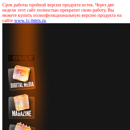
Срок работы пробной версии продукта истек. Через две
недели этот сайт полностью прекратит свою работу. Вы
можете купить полнофункциональную версию продукта на
сайте
www.1c-bitrix.ru
.