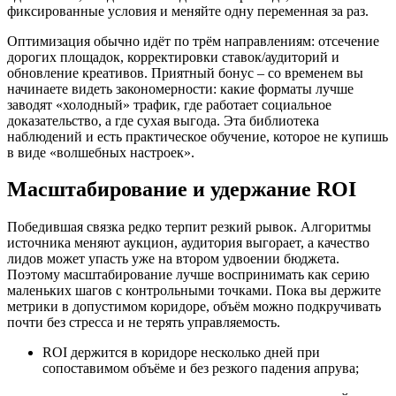
фиксированные условия и меняйте одну переменная за раз.
Оптимизация обычно идёт по трём направлениям: отсечение
дорогих площадок, корректировки ставок/аудиторий и
обновление креативов. Приятный бонус – со временем вы
начинаете видеть закономерности: какие форматы лучше
заводят «холодный» трафик, где работает социальное
доказательство, а где сухая выгода. Эта библиотека
наблюдений и есть практическое обучение, которое не купишь
в виде «волшебных настроек».
Масштабирование и удержание ROI
Победившая связка редко терпит резкий рывок. Алгоритмы
источника меняют аукцион, аудитория выгорает, а качество
лидов может упасть уже на втором удвоении бюджета.
Поэтому масштабирование лучше воспринимать как серию
маленьких шагов с контрольными точками. Пока вы держите
метрики в допустимом коридоре, объём можно подкручивать
почти без стресса и не терять управляемость.
ROI держится в коридоре несколько дней при
сопоставимом объёме и без резкого падения апрува;