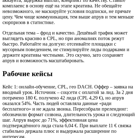
аккаунта, задержка выплат, конфликт по качеству. Ставьте
комплаенс в основу ещё на этапе креатива. Не обещайте
невозможного, не маскируйте условия подписки, не прячьте
цену. Чем чище коммуникация, тем выше апрув и тем меньше
сюрпризов в статистике.
Отдельная тема – фрод и качество. Дешёвый трафик может
выглядеть красиво в CPL, но при аномалиях поток режут
быстро. Работайте на долгую: отсеивайте площадки с
мусорным поведением, не стимулируйте лиды подарками и
держите креативы честными. Это скучно, зато сохраняет
апрув и возможность масштабировать.
Рабочие кейсы
Кейс 1: онлайн‑обучение, CPL, гео DACH. Оффер – заявка на
вводный урок. Источник – соцсети с оплатой за лид. За 2 дня
потрачено 180 €, получено 42 лида (CPL 4,29 €), но апрув
оказался 54%. Часть людей оставляла данные «ради
бесплатного» и не ждала звонка. Пересобрали прелендинг:
обозначили формат созвона, длительность урока и следующий
шаг. Апрув вырос до 71%, эффективная цена
подтверждённого лида стала 6,04 €. При выплате 11 € связка
стабильно держала плюс и выдержала расширение по
интересам.