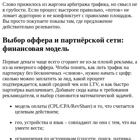
Слово прижилось из жаргона арбитража трафика, но смысл не
в грубости. Если процесс выстроен правильно, «поток» не
ломает аудиторию и не конфликтует с правилами площадок.
Вы просто покупаете показы там, где предложение
действительно релевантно.
Выбор оффера и партнёрской сети:
финансовая модель
Первые деньги чаще всего сгорают не из‑за плохой рекламы, а
из‑за неверного оффера. Чтобы понять, как лить трафик на
партнерку без бесконечных «сливов», нужно начать с цифр:
сколько можно заплатить за лид, какой процент
подтверждается, какой средний чек или LTV, и как быстро
партнёрка выплачивает. Добавьте сюда капы и требования
рекламодателя, и выбор становится математической задачей.
модель оплаты (CPL/CPA/RevShare) и то, что считается
целевым действием;
гео, устройства и язык – совпадают ли они с тем, что вы
умеете вести;
ограничения по источникам (соцсети, поиск, нативка,