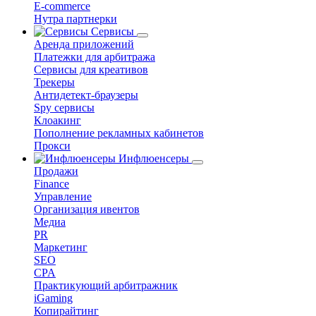
E-commerce
Нутра партнерки
Сервисы
Аренда приложений
Платежки для арбитража
Сервисы для креативов
Трекеры
Антидетект-браузеры
Spy сервисы
Клоакинг
Пополнение рекламных кабинетов
Прокси
Инфлюенсеры
Продажи
Finance
Управление
Организация ивентов
Медиа
PR
Маркетинг
SEO
CPA
Практикующий арбитражник
iGaming
Копирайтинг