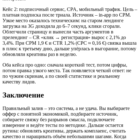
Кейс 2: подписочный сервис, CPA, мобильный трафик. Цель –
платная подписка после триала. Источник – in‑app по CPM.
Узкое место оказалось техническим: на старом лендинге
загрузка на 3G доходила до 6–7 секунд, клики сгорали.
Облегчили страницу и вынесли часть аргументов в
прелендинг – CR «клик → регистрация» вырос с 2,1% до
3,4%. При CPM 1,9 € и CTR 1,2% (CPC ≈ 0,16 €) связка вышла
в плюс к третьему дню, дальше упёрлась в выгорание, потому
обновляли креативы раз в неделю.
Оба кейса про одно: сначала короткий тест, потом цифры,
потом правка узкого места. Так появляется четкий ответ: не
по чужим скринам, а по своей статистике и реальному
качеству лидов.
Заключение
Правильный залив – это система, а не удача. Вы выбираете
оффер с понятной экономикой, подбираете источник,
собираете связку без разрывов смысла, подключаете
измерение и ведёте тесты по методике. Дальше остается
рутина: обновлять креативы, держать комплаенс, считать
качество и наращивать объём небольшими шагами. Когда