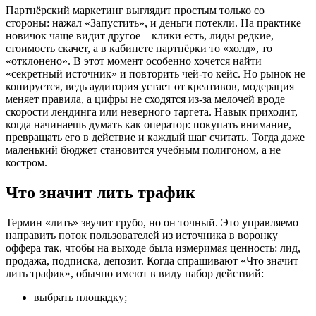
Партнёрский маркетинг выглядит простым только со
стороны: нажал «Запустить», и деньги потекли. На практике
новичок чаще видит другое – клики есть, лиды редкие,
стоимость скачет, а в кабинете партнёрки то «холд», то
«отклонено». В этот момент особенно хочется найти
«секретный источник» и повторить чей‑то кейс. Но рынок не
копируется, ведь аудитория устает от креативов, модерация
меняет правила, а цифры не сходятся из‑за мелочей вроде
скорости лендинга или неверного таргета. Навык приходит,
когда начинаешь думать как оператор: покупать внимание,
превращать его в действие и каждый шаг считать. Тогда даже
маленький бюджет становится учебным полигоном, а не
костром.
Что значит лить трафик
Термин «лить» звучит грубо, но он точный. Это управляемо
направить поток пользователей из источника в воронку
оффера так, чтобы на выходе была измеримая ценность: лид,
продажа, подписка, депозит. Когда спрашивают «Что значит
лить трафик», обычно имеют в виду набор действий:
выбрать площадку;