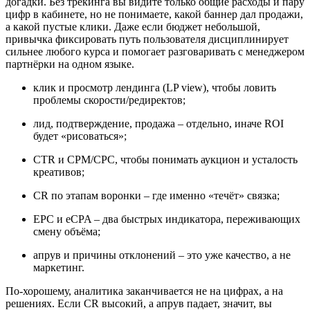
догадки. Без трекинга вы видите только общие расходы и пару
цифр в кабинете, но не понимаете, какой баннер дал продажи,
а какой пустые клики. Даже если бюджет небольшой,
привычка фиксировать путь пользователя дисциплинирует
сильнее любого курса и помогает разговаривать с менеджером
партнёрки на одном языке.
клик и просмотр лендинга (LP view), чтобы ловить
проблемы скорости/редиректов;
лид, подтверждение, продажа – отдельно, иначе ROI
будет «рисоваться»;
CTR и CPM/CPC, чтобы понимать аукцион и усталость
креативов;
CR по этапам воронки – где именно «течёт» связка;
EPC и eCPA – два быстрых индикатора, переживающих
смену объёма;
апрув и причины отклонений – это уже качество, а не
маркетинг.
По-хорошему, аналитика заканчивается не на цифрах, а на
решениях. Если CR высокий, а апрув падает, значит, вы