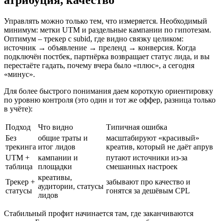
Управлять можно только тем, что измеряется. Необходимый
минимум: метки UTM и раздельные кампании по гипотезам.
Оптимум – трекер с subid, где видно связку целиком:
источник → объявление → преленд → конверсия. Когда
подключён постбек, партнёрка возвращает статус лида, и вы
перестаёте гадать, почему вчера было «плюс», а сегодня
«минус».
Для более быстрого понимания даем короткую ориентировку
по уровню контроля (это один и тот же оффер, разница только
в учёте):
Подход
Что видно
Типичная ошибка
Без
общие траты и
масштабируют «красивый»
трекинга
итог лидов
креатив, который не даёт апрув
UTM +
кампании и
путают источники из‑за
таблица
площадки
смешанных настроек
креативы,
Трекер +
забывают про качество и
аудитории, статусы
статусы
гонятся за дешёвым CPL
лидов
Стабильный профит начинается там, где заканчиваются