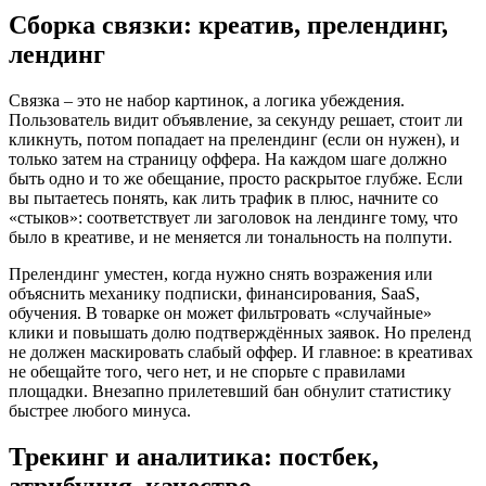
Сборка связки: креатив, прелендинг,
лендинг
Связка – это не набор картинок, а логика убеждения.
Пользователь видит объявление, за секунду решает, стоит ли
кликнуть, потом попадает на прелендинг (если он нужен), и
только затем на страницу оффера. На каждом шаге должно
быть одно и то же обещание, просто раскрытое глубже. Если
вы пытаетесь понять, как лить трафик в плюс, начните со
«стыков»: соответствует ли заголовок на лендинге тому, что
было в креативе, и не меняется ли тональность на полпути.
Прелендинг уместен, когда нужно снять возражения или
объяснить механику подписки, финансирования, SaaS,
обучения. В товарке он может фильтровать «случайные»
клики и повышать долю подтверждённых заявок. Но преленд
не должен маскировать слабый оффер. И главное: в креативах
не обещайте того, чего нет, и не спорьте с правилами
площадки. Внезапно прилетевший бан обнулит статистику
быстрее любого минуса.
Трекинг и аналитика: постбек,
атрибуция, качество