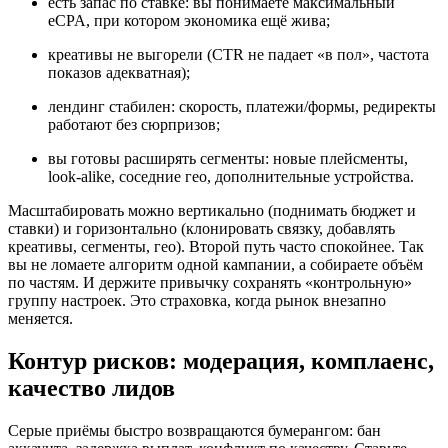
есть запас по ставке: вы понимаете максимальный
eCPA, при котором экономика ещё жива;
креативы не выгорели (CTR не падает «в пол», частота
показов адекватная);
лендинг стабилен: скорость, платежи/формы, редиректы
работают без сюрпризов;
вы готовы расширять сегменты: новые плейсменты,
look‑alike, соседние гео, дополнительные устройства.
Масштабировать можно вертикально (поднимать бюджет и
ставки) и горизонтально (клонировать связку, добавлять
креативы, сегменты, гео). Второй путь часто спокойнее. Так
вы не ломаете алгоритм одной кампании, а собираете объём
по частям. И держите привычку сохранять «контрольную»
группу настроек. Это страховка, когда рынок внезапно
меняется.
Контур рисков: модерация, комплаенс,
качество лидов
Серые приёмы быстро возвращаются бумерангом: бан