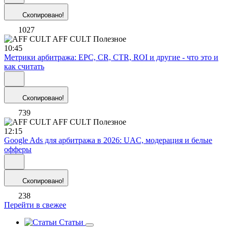
Скопировано!
1027
AFF CULT
Полезное
10:45
Метрики арбитража: EPC, CR, CTR, ROI и другие - что это и
как считать
Скопировано!
739
AFF CULT
Полезное
12:15
Google Ads для арбитража в 2026: UAC, модерация и белые
офферы
Скопировано!
238
Перейти в свежее
Статьи