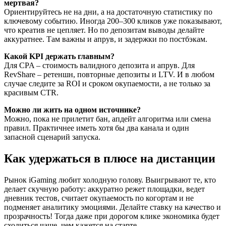
мертвая?
Ориентируйтесь не на дни, а на достаточную статистику по
ключевому событию. Иногда 200–300 кликов уже показывают,
что креатив не цепляет. Но по депозитам выводы делайте
аккуратнее. Там важны и апрув, и задержки по постбэкам.
Какой KPI держать главным?
Для CPA – стоимость валидного депозита и апрув. Для
RevShare – ретеншн, повторные депозиты и LTV. И в любом
случае следите за ROI и сроком окупаемости, а не только за
красивым CTR.
Можно ли жить на одном источнике?
Можно, пока не прилетит бан, апдейт алгоритма или смена
правил. Практичнее иметь хотя бы два канала и один
запасной сценарий запуска.
Как удержаться в плюсе на дистанции
Рынок iGaming любит холодную голову. Выигрывают те, кто
делает скучную работу: аккуратно режет площадки, ведет
дневник тестов, считает окупаемость по когортам и не
подменяет аналитику эмоциями. Делайте ставку на качество и
прозрачность! Тогда даже при дорогом клике экономика будет
сходиться чаще, чем кажется на старте.