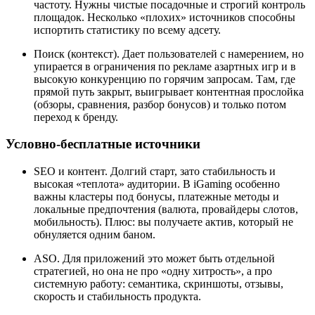
частоту. Нужны чистые посадочные и строгий контроль
площадок. Несколько «плохих» источников способны
испортить статистику по всему адсету.
Поиск (контекст). Дает пользователей с намерением, но
упирается в ограничения по рекламе азартных игр и в
высокую конкуренцию по горячим запросам. Там, где
прямой путь закрыт, выигрывает контентная прослойка
(обзоры, сравнения, разбор бонусов) и только потом
переход к бренду.
Условно-бесплатные источники
SEO и контент. Долгий старт, зато стабильность и
высокая «теплота» аудитории. В iGaming особенно
важны кластеры под бонусы, платежные методы и
локальные предпочтения (валюта, провайдеры слотов,
мобильность). Плюс: вы получаете актив, который не
обнуляется одним баном.
ASO. Для приложений это может быть отдельной
стратегией, но она не про «одну хитрость», а про
системную работу: семантика, скриншоты, отзывы,
скорость и стабильность продукта.