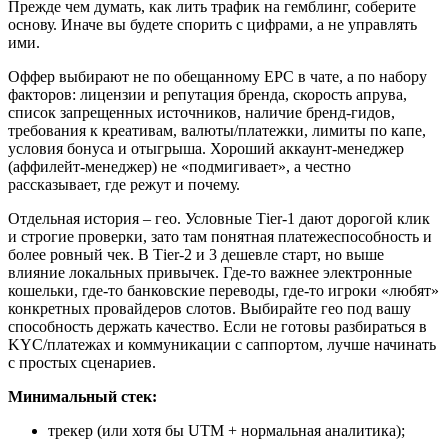
Прежде чем думать, как лить трафик на гемблинг, соберите
основу. Иначе вы будете спорить с цифрами, а не управлять
ими.
Оффер выбирают не по обещанному EPC в чате, а по набору
факторов: лицензии и репутация бренда, скорость апрува,
список запрещенных источников, наличие бренд-гидов,
требования к креативам, валюты/платежки, лимиты по капе,
условия бонуса и отыгрыша. Хороший аккаунт-менеджер
(аффилейт-менеджер) не «подмигивает», а честно
рассказывает, где режут и почему.
Отдельная история – гео. Условные Тier-1 дают дорогой клик
и строгие проверки, зато там понятная платежеспособность и
более ровный чек. В Тier-2 и 3 дешевле старт, но выше
влияние локальных привычек. Где-то важнее электронные
кошельки, где-то банковские переводы, где-то игроки «любят»
конкретных провайдеров слотов. Выбирайте гео под вашу
способность держать качество. Если не готовы разбираться в
KYC/платежах и коммуникации с саппортом, лучше начинать
с простых сценариев.
Минимальный стек:
трекер (или хотя бы UTM + нормальная аналитика);