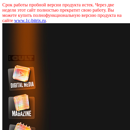
Срок работы пробной версии продукта истек. Через две
недели этот сайт полностью прекратит свою работу. Вы
можете купить полнофункциональную версию продукта на
сайте
www.1c-bitrix.ru
.