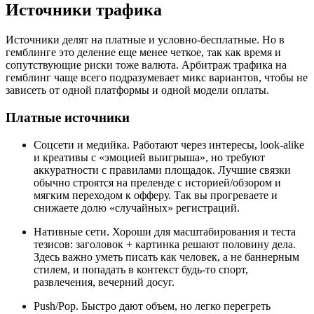
Источники трафика
Источники делят на платные и условно-бесплатные. Но в
гемблинге это деление еще менее четкое, так как время и
сопутствующие риски тоже валюта. Арбитраж трафика на
гемблинг чаще всего подразумевает микс вариантов, чтобы не
зависеть от одной платформы и одной модели оплаты.
Платные источники
Соцсети и медийка. Работают через интересы, look-alike
и креативы с «эмоцией выигрыша», но требуют
аккуратности с правилами площадок. Лучшие связки
обычно строятся на преленде с историей/обзором и
мягким переходом к офферу. Так вы прогреваете и
снижаете долю «случайных» регистраций.
Нативные сети. Хороши для масштабирования и теста
тезисов: заголовок + картинка решают половину дела.
Здесь важно уметь писать как человек, а не баннерным
стилем, и попадать в контекст будь-то спорт,
развлечения, вечерний досуг.
Push/Pop. Быстро дают объем, но легко перегреть