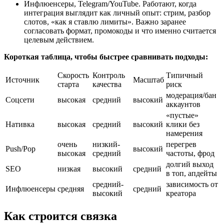
Инфлюенсеры, Telegram/YouTube. Работают, когда
интеграция выглядит как личный опыт: стрим, разбор
слотов, «как я ставлю лимиты». Важно заранее
согласовать формат, промокоды и что именно считается
целевым действием.
Короткая таблица, чтобы быстрее сравнивать подходы:
Скорость
Контроль
Типичный
Источник
Масштаб
старта
качества
риск
модерация/бан
Соцсети
высокая
средний
высокий
аккаунтов
«пустые»
Нативка
высокая
средний
высокий
клики без
намерения
очень
низкий-
перегрев
Push/Pop
высокий
высокая
средний
частоты, фрод
долгий выход
SEO
низкая
высокий
средний
в топ, апдейты
средний-
зависимость от
Инфлюенсеры
средняя
средний
высокий
креатора
Как строится связка