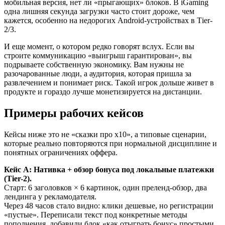
мобильная версия, нет ли «прыгающих» блоков. В iGaming
одна лишняя секунда загрузки часто стоит дороже, чем
кажется, особенно на недорогих Android-устройствах в Тier-
2/3.
И еще момент, о котором редко говорят вслух. Если вы
строите коммуникацию «выигрыш гарантирован», вы
подрываете собственную экономику. Вам нужны не
разочарованные люди, а аудитория, которая пришла за
развлечением и понимает риск. Такой игрок дольше живет в
продукте и гораздо лучше монетизируется на дистанции.
Примеры рабочих кейсов
Кейсы ниже это не «сказки про x10», а типовые сценарии,
которые реально повторяются при нормальной дисциплине и
понятных ограничениях оффера.
Кейс A: Нативка + обзор бонуса под локальные платежки
(Тier-2).
Старт: 6 заголовков × 6 картинок, один преленд-обзор, два
лендинга у рекламодателя.
Через 48 часов стало видно: клики дешевые, но регистрации
«пустые». Переписали текст под конкретные методы
пополнения, добавили блок «как отыграть бонус» простыми