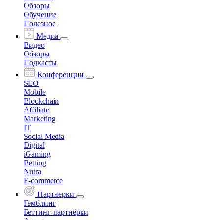
Обзоры
Обучение
Полезное
Медиа
Видео
Обзоры
Подкасты
Конференции
SEO
Mobile
Blockchain
Affiliate
Marketing
IT
Social Media
Digital
iGaming
Betting
Nutra
E-commerce
Партнерки
Гемблинг
Беттинг-партнёрки