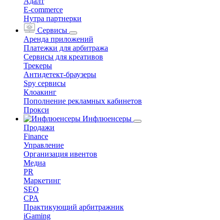
Адалт
E-commerce
Нутра партнерки
Сервисы
Аренда приложений
Платежки для арбитража
Сервисы для креативов
Трекеры
Антидетект-браузеры
Spy сервисы
Клоакинг
Пополнение рекламных кабинетов
Прокси
Инфлюенсеры
Продажи
Finance
Управление
Организация ивентов
Медиа
PR
Маркетинг
SEO
CPA
Практикующий арбитражник
iGaming