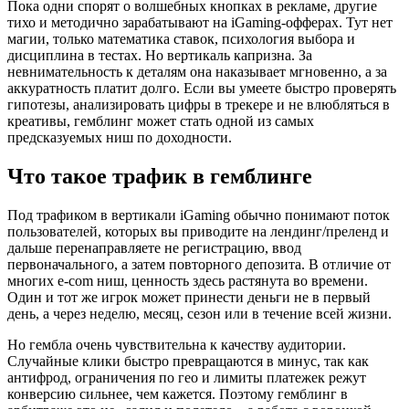
Пока одни спорят о волшебных кнопках в рекламе, другие
тихо и методично зарабатывают на iGaming-офферах. Тут нет
магии, только математика ставок, психология выбора и
дисциплина в тестах. Но вертикаль капризна. За
невнимательность к деталям она наказывает мгновенно, а за
аккуратность платит долго. Если вы умеете быстро проверять
гипотезы, анализировать цифры в трекере и не влюбляться в
креативы, гемблинг может стать одной из самых
предсказуемых ниш по доходности.
Что такое трафик в гемблинге
Под трафиком в вертикали iGaming обычно понимают поток
пользователей, которых вы приводите на лендинг/преленд и
дальше перенаправляете не регистрацию, ввод
первоначального, а затем повторного депозита. В отличие от
многих e-com ниш, ценность здесь растянута во времени.
Один и тот же игрок может принести деньги не в первый
день, а через неделю, месяц, сезон или в течение всей жизни.
Но гембла очень чувствительна к качеству аудитории.
Случайные клики быстро превращаются в минус, так как
антифрод, ограничения по гео и лимиты платежек режут
конверсию сильнее, чем кажется. Поэтому гемблинг в