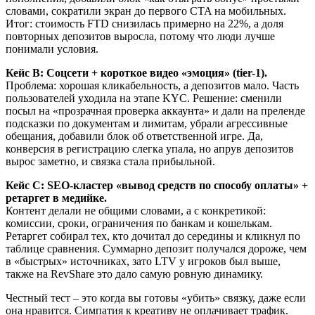
словами, сократили экран до первого CTA на мобильных.
Итог: стоимость FTD снизилась примерно на 22%, а доля
повторных депозитов выросла, потому что люди лучше
понимали условия.
Кейс B: Соцсети + короткое видео «эмоция» (tier-1).
Проблема: хорошая кликабельность, а депозитов мало. Часть
пользователей уходила на этапе KYC. Решение: сменили
посыл на «прозрачная проверка аккаунта» и дали на преленде
подсказки по документам и лимитам, убрали агрессивные
обещания, добавили блок об ответственной игре. Да,
конверсия в регистрацию слегка упала, но апрув депозитов
вырос заметно, и связка стала прибыльной.
Кейс C: SEO-кластер «вывод средств по способу оплаты» +
ретаргет в медийке.
Контент делали не общими словами, а с конкретикой:
комиссии, сроки, ограничения по банкам и кошелькам.
Ретаргет собирал тех, кто дочитал до середины и кликнул по
таблице сравнения. Суммарно депозит получался дороже, чем
в «быстрых» источниках, зато LTV у игроков был выше,
также на RevShare это дало самую ровную динамику.
Честный тест – это когда вы готовы «убить» связку, даже если
она нравится. Симпатия к креативу не оплачивает трафик.