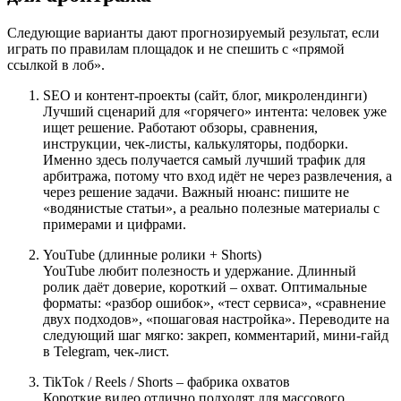
Следующие варианты дают прогнозируемый результат, если
играть по правилам площадок и не спешить с «прямой
ссылкой в лоб».
SEO и контент-проекты (сайт, блог, микролендинги)
Лучший сценарий для «горячего» интента: человек уже
ищет решение. Работают обзоры, сравнения,
инструкции, чек-листы, калькуляторы, подборки.
Именно здесь получается самый лучший трафик для
арбитража, потому что вход идёт не через развлечения, а
через решение задачи. Важный нюанс: пишите не
«водянистые статьи», а реально полезные материалы с
примерами и цифрами.
YouTube (длинные ролики + Shorts)
YouTube любит полезность и удержание. Длинный
ролик даёт доверие, короткий – охват. Оптимальные
форматы: «разбор ошибок», «тест сервиса», «сравнение
двух подходов», «пошаговая настройка». Переводите на
следующий шаг мягко: закреп, комментарий, мини-гайд
в Telegram, чек-лист.
TikTok / Reels / Shorts – фабрика охватов
Короткие видео отлично подходят для массового