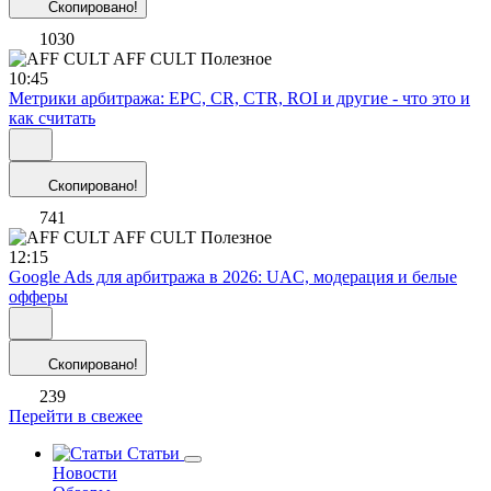
Скопировано!
1030
AFF CULT
Полезное
10:45
Метрики арбитража: EPC, CR, CTR, ROI и другие - что это и
как считать
Скопировано!
741
AFF CULT
Полезное
12:15
Google Ads для арбитража в 2026: UAC, модерация и белые
офферы
Скопировано!
239
Перейти в свежее
Статьи
Новости