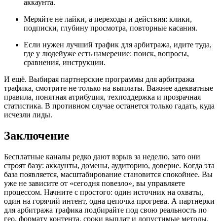
аккаунта.
Меряйте не лайки, а переходы и действия: клики,
подписки, глубину просмотра, повторные касания.
Если нужен лучший трафик для арбитража, идите туда,
где у людейуже есть намерение: поиск, вопросы,
сравнения, инструкции.
И ещё. Выбирая партнерские программы для арбитража
трафика, смотрите не только на выплаты. Важнее адекватные
правила, понятная атрибуция, техподдержка и прозрачная
статистика. В противном случае останется только гадать, куда
исчезли лиды.
Заключение
Бесплатные каналы редко дают взрыв за неделю, зато они
строят базу: аккаунты, домены, аудиторию, доверие. Когда эта
база появляется, масштабирование становится спокойнее. Вы
уже не зависите от «сегодня повезло», вы управляете
процессом. Начните с простого: один источник на охваты,
один на горячий интент, одна цепочка прогрева. А партнерки
для арбитража трафика подбирайте под свою реальность по
гео, формату контента, сроки выплат и допустимые методы.