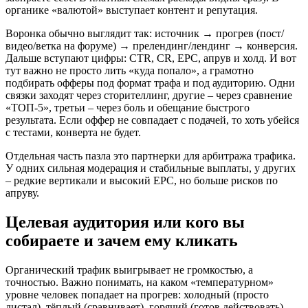
органике «валютой» выступает контент и репутация.
Воронка обычно выглядит так: источник → прогрев (пост/
видео/ветка на форуме) → прелендинг/лендинг → конверсия.
Дальше вступают цифры: CTR, CR, EPC, апрув и холд. И вот
тут важно не просто лить «куда попало», а грамотно
подбирать офферы под формат трафа и под аудиторию. Одни
связки заходят через сторителлинг, другие – через сравнение
«ТОП‑5», третьи – через боль и обещание быстрого
результата. Если оффер не совпадает с подачей, то хоть убейся
с тестами, конверта не будет.
Отдельная часть пазла это партнерки для арбитража трафика.
У одних сильная модерация и стабильные выплаты, у других
– редкие вертикали и высокий EPC, но больше рисков по
апруву.
Целевая аудитория или кого вы
собираете и зачем ему кликать
Органический трафик выигрывает не громкостью, а
точностью. Важно понимать, на каком «температурном»
уровне человек попадает на прогрев: холодный (просто
листал), тёплый (сравнивает), горячий (готов действовать).