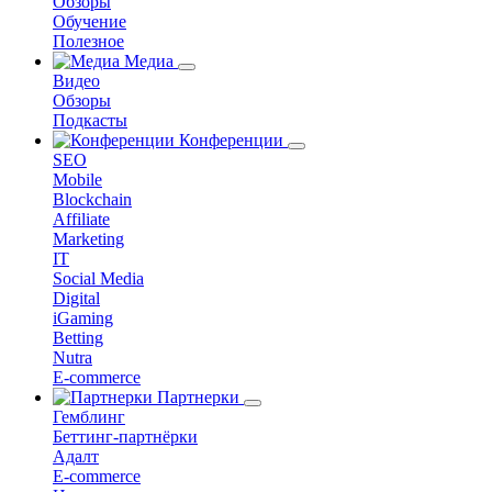
Обзоры
Обучение
Полезное
Медиа
Видео
Обзоры
Подкасты
Конференции
SEO
Mobile
Blockchain
Affiliate
Marketing
IT
Social Media
Digital
iGaming
Betting
Nutra
E-commerce
Партнерки
Гемблинг
Беттинг-партнёрки
Адалт
E-commerce