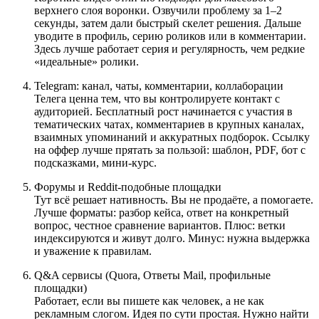
верхнего слоя воронки. Озвучили проблему за 1–2
секунды, затем дали быстрый скелет решения. Дальше
уводите в профиль, серию роликов или в комментарии.
Здесь лучше работает серия и регулярность, чем редкие
«идеальные» ролики.
Telegram: канал, чаты, комментарии, коллаборации
Телега ценна тем, что вы контролируете контакт с
аудиторией. Бесплатный рост начинается с участия в
тематических чатах, комментариев в крупных каналах,
взаимных упоминаний и аккуратных подборок. Ссылку
на оффер лучше прятать за пользой: шаблон, PDF, бот с
подсказками, мини-курс.
Форумы и Reddit-подобные площадки
Тут всё решает нативность. Вы не продаёте, а помогаете.
Лучше форматы: разбор кейса, ответ на конкретный
вопрос, честное сравнение вариантов. Плюс: ветки
индексируются и живут долго. Минус: нужна выдержка
и уважение к правилам.
Q&A сервисы (Quora, Ответы Mail, профильные
площадки)
Работает, если вы пишете как человек, а не как
рекламным слогом. Идея по сути простая. Нужно найти