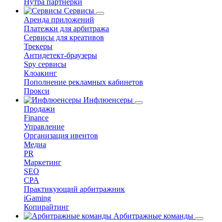
Нутра партнерки
Сервисы
Аренда приложений
Платежки для арбитража
Сервисы для креативов
Трекеры
Антидетект-браузеры
Spy сервисы
Клоакинг
Пополнение рекламных кабинетов
Прокси
Инфлюенсеры
Продажи
Finance
Управление
Организация ивентов
Медиа
PR
Маркетинг
SEO
CPA
Практикующий арбитражник
iGaming
Копирайтинг
Арбитражные команды