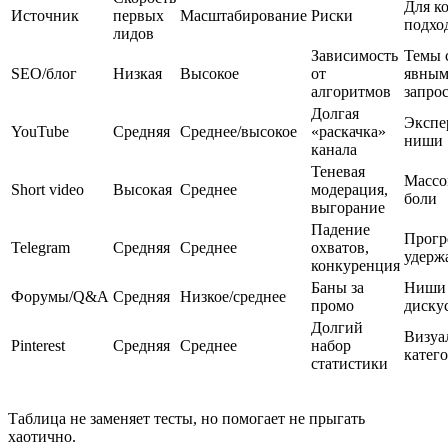
Для к
Источник
первых
Масштабирование
Риски
подхо
лидов
Зависимость
Темы 
SEO/блог
Низкая
Высокое
от
явны
алгоритмов
запро
Долгая
Экспе
YouTube
Средняя
Среднее/высокое
«раскачка»
ниши
канала
Теневая
Массо
Short video
Высокая
Среднее
модерация,
боли
выгорание
Падение
Прогр
Telegram
Средняя
Среднее
охватов,
удерж
конкуренция
Баны за
Ниши
Форумы/Q&A
Средняя
Низкое/среднее
промо
диску
Долгий
Визуа
Pinterest
Средняя
Среднее
набор
катег
статистики
Таблица не заменяет тесты, но помогает не прыгать
хаотично.