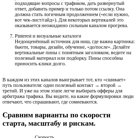
подходящие вопросы с трафиком, дать развернутый
ответ, добавить пример и только потом ссылку. Она
должна стать логичным продолжением («если нужно,
вот чек-лист/гайд»). Для некоторых вертикалей это
оказывается неожиданно сильным каналом прогрева.
Pinterest и визуальные каталоги
Недооценённый источник для ниш, где важна картинка:
бьюти, товары, дизайн, обучение, «до/после». Делайте
вертикальные пины с понятным заголовком, ведите на
полезный материал или подборку. Пины способны
приносить клики долго.
В каждом из этих каналов выигрывает тот, кто «сшивает»
путь пользователя: один полезный контакт → второй →
третий. И уже на этом этапе легче выбирать офферы для
арбитража трафика. Вы видите, на какие формулировки люди
отвечают, что спрашивают, где сомневаются.
Сравним варианты по скорости
старта, масштабу и рискам.
Скорость