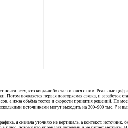
т почти всех, кто когда-либо сталкивался с ним. Реальные цифр
ки. Потом появляется первая повторяемая связка, и заработок ст
исов, а из-за объёма тестов и скорости принятия решений. По м
есколькими источниками могут выходить на 300–900 тыс. ₽ и вы
афика, я сначала уточняю не вертикаль, а контекст: источник, 
о в плюс, потому что управляет деталями и не путает метрики. Н