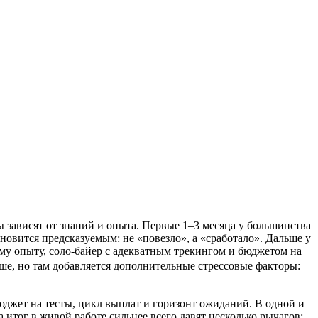
ы зависят от знаний и опыта. Первые 1–3 месяца у большинства
ановится предсказуемым: не «повезло», а «сработало». Дальше у
оему опыту, соло-байер с адекватным трекингом и бюджетом на
ше, но там добавляется дополнительные стрессовые факторы:
бюджет на тесты, цикл выплат и горизонт ожиданий. В одной и
а итог в живой работе сильнее всего давят несколько рычагов: