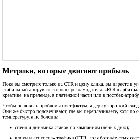
Метрики, которые двигают прибыль
Пока вы смотрите только на CTR и цену клика, вы играете в 
стабильный аппрув со стороны рекламодателя. «ROI в арбитраже»
креативе, на преленде, в платёжной части или в постбек‑атриб
Чтобы не ловить проблемы постфактум, я держу короткий ежедн
Они же быстро подсвечивают, где вы переплачиваете, хотя по 
температуру, а не болезнь:
спенд и динамика ставок по кампаниям (день к дню);
клики и «гигиена» трафика (CTR, доля ботов/пустых сесс