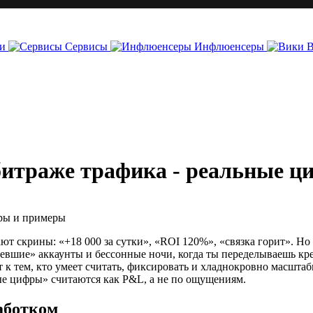
и
Сервисы
Инфлюенсеры
битраже трафика - реальные 
т скрины: «+18 000 за сутки», «ROI 120%», «связка горит». Но з
етевшие» аккаунты и бессонные ночи, когда ты переделываешь кр
ят к тем, кто умеет считать, фиксировать и хладнокровно масшта
ные цифры» считаются как P&L, а не по ощущениям.
аботком