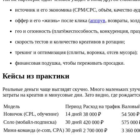
источник и его экономика (CPM/CPC, объём, качество ауд
оффер и его «жизнь» после клика (
аппрув
, возвраты, холд
гео и сезонность (платёжеспособность, конкуренция, пра
скорость тестов и количество креативов в ротации;
трекинг и оптимизация (сплиты, воронка, отсев мусора);
финансовая подушка, чтобы переживать просадки.
Кейсы из практики
Реальные деньги чаще выглядят скучно. Много маленьких улучш
затраты на креатив и минусовые дни. Зато видно, где рождает
Модель
Период
Расход на трафик
Валовый
Новичок (CPL, обучение)
14 дней
38 000 ₽
54 500 ₽
Соло (мобайл‑подписка)
30 дней
420 000 ₽
575 000 
Мини‑команда (e‑com, CPA)
30 дней
2 700 000 ₽
3 360 00