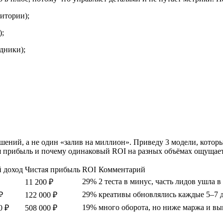
итории);
);
здники);
ений, а не один «залив на миллион». Приведу 3 модели, которые 
ся прибыль и почему одинаковый ROI на разных объёмах ощущает
 доход
Чистая прибыль
ROI
Комментарий
29%
2 теста в минус, часть лидов ушла в
11 200 ₽
29%
креативы обновлялись каждые 5–7 
₽
122 000 ₽
19%
много оборота, но ниже маржа и в
0 ₽
508 000 ₽