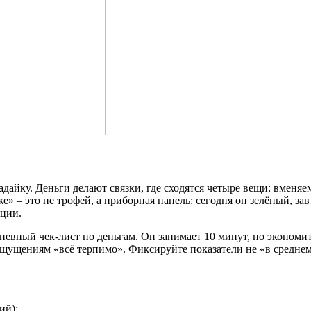
угадайку. Деньги делают связки, где сходятся четыре вещи: вм
 – это не трофей, а приборная панель: сегодня он зелёный, завт
уции.
евный чек‑лист по деньгам. Он занимает 10 минут, но экономит
ощущениям «всё терпимо». Фиксируйте показатели не «в среднем 
ий);