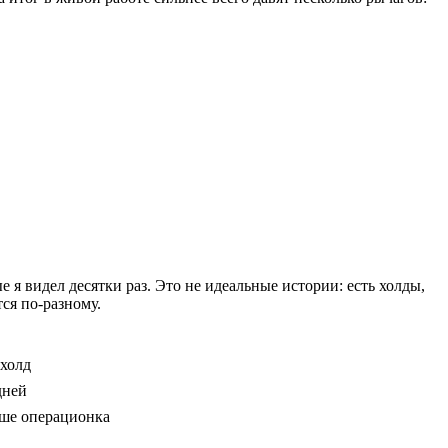
я видел десятки раз. Это не идеальные истории: есть холды,
ся по‑разному.
 холд
дней
ыше операционка