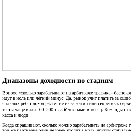
Диапазоны доходности по стадиям
Вопрос «сколько зарабатывают на арбитраже трафика» беспокои
идут в ноль или лёгкий минус. Да, рынок учит платить за ошиб
сильных ребят доход растёт не из-за магии или секретных серв
тесты чаще видит 60–200 тыс. ₽ чистыми в месяц. Команды с н
касса и люди.
Когда спрашивают, сколько можно зарабатывать на арбитраже тр
той же партнёрке один человек уходит в ноль, другой стабильн