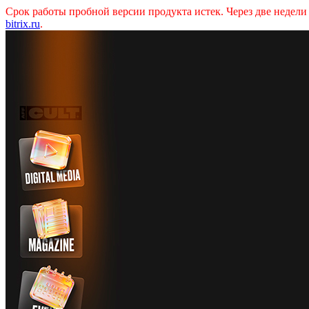
Срок работы пробной версии продукта истек. Через две недел
bitrix.ru
.