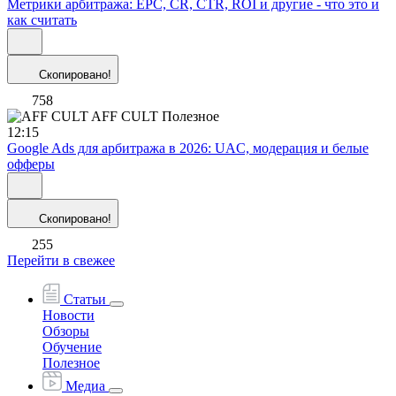
Метрики арбитража: EPC, CR, CTR, ROI и другие - что это и
как считать
Скопировано!
758
AFF CULT
Полезное
12:15
Google Ads для арбитража в 2026: UAC, модерация и белые
офферы
Скопировано!
255
Перейти в свежее
Статьи
Новости
Обзоры
Обучение
Полезное
Медиа