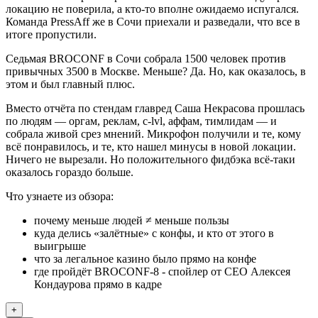
локацию не поверила, а кто-то вполне ожидаемо испугался.
Команда PressAff же в Сочи приехали и разведали, что все в
итоге пропустили.
Седьмая BROCONF в Сочи собрала 1500 человек против
привычных 3500 в Москве. Меньше? Да. Но, как оказалось, в
этом и был главный плюс.
Вместо отчёта по стендам главред Саша Некрасова прошлась
по людям — оргам, реклам, c-lvl, аффам, тимлидам — и
собрала живой срез мнений. Микрофон получили и те, кому
всё понравилось, и те, кто нашел минусы в новой локации.
Ничего не вырезали. Но положительного фидбэка всё-таки
оказалось гораздо больше.
Что узнаете из обзора:
почему меньше людей ≠ меньше пользы
куда делись «залётные» с конфы, и кто от этого в
выигрыше
что за легальное казино было прямо на конфе
где пройдёт BROCONF-8 - спойлер от CEO Алексея
Кондаурова прямо в кадре
+