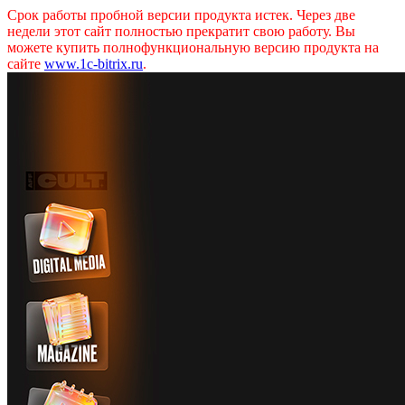
Срок работы пробной версии продукта истек. Через две
недели этот сайт полностью прекратит свою работу. Вы
можете купить полнофункциональную версию продукта на
сайте
www.1c-bitrix.ru
.