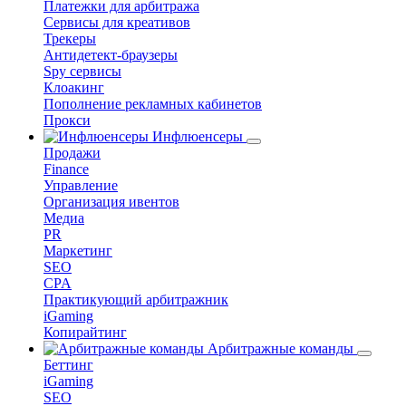
Платежки для арбитража
Сервисы для креативов
Трекеры
Антидетект-браузеры
Spy сервисы
Клоакинг
Пополнение рекламных кабинетов
Прокси
Инфлюенсеры
Продажи
Finance
Управление
Организация ивентов
Медиа
PR
Маркетинг
SEO
CPA
Практикующий арбитражник
iGaming
Копирайтинг
Арбитражные команды
Беттинг
iGaming
SEO