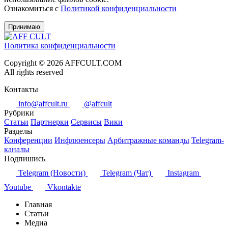
Ознакомиться с
Политикой конфиденциальности
Принимаю
Политика конфиденциальности
Copyright © 2026 AFFCULT.COM
All rights reserved
Контакты
info@affcult.ru
@affcult
Рубрики
Статьи
Партнерки
Сервисы
Вики
Разделы
Конференции
Инфлюенсеры
Арбитражные команды
Telegram-
каналы
Подпишись
Telegram (Новости)
Telegram (Чат)
Instagram
Youtube
Vkontakte
Главная
Статьи
Медиа